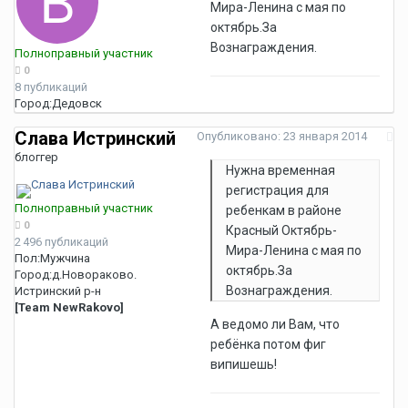
Мира-Ленина с мая по
октябрь.За
Вознаграждения.
Полноправный участник
0
8 публикаций
Город:
Дедовск
Слава Истринский
Опубликовано:
23 января 2014
блоггер
Нужна временная
регистрация для
Полноправный участник
ребенкам в районе
0
Красный Октябрь-
2 496 публикаций
Мира-Ленина с мая по
Пол:
Мужчина
октябрь.За
Город:
д.Новораково.
Вознаграждения.
Истринский р-н
[Team NewRakovo]
А ведомо ли Вам, что
ребёнка потом фиг
випишешь!