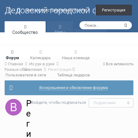
Дедовский городской форум
Регистрация
Уже зарегистрированы? Войти
Сообщество
Чаты
Галерея
Форум
Календарь
Наша команда
Главная
Из рук в руки
Вся активность
Разные объявления
Регистрация
Пользователи в сети
Таблица лидеров
Воскрешение и обновление форума
Р
Войдите, чтобы подписаться
Подписчики
0
е
г
и