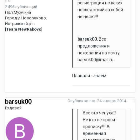
0
регистрация не каких
2 496 публикаций
последствий за собой
Пол:
Мужчина
не несет!!!
Город:
д.Новораково.
Истринский р-н
[Team NewRakovo]
barsuk00
, Все
предложения и
пожелания на почту
barsuk00@mail.ru
Плавали - знаем
barsuk00
Опубликовано:
24 января 2014
Рядовой
Все это чепуха!!!
Не кто не просит
прописку!!!! А
временная