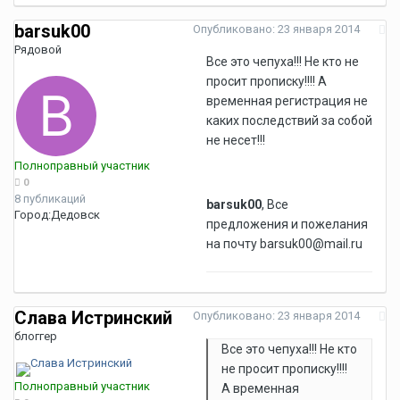
barsuk00
Опубликовано:
23 января 2014
Рядовой
Все это чепуха!!! Не кто не
просит прописку!!!! А
временная регистрация не
каких последствий за собой
не несет!!!
Полноправный участник
0
8 публикаций
barsuk00
, Все
Город:
Дедовск
предложения и пожелания
на почту barsuk00@mail.ru
Слава Истринский
Опубликовано:
23 января 2014
блоггер
Все это чепуха!!! Не кто
не просит прописку!!!!
Полноправный участник
А временная