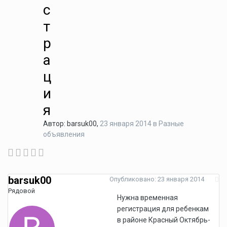
с
т
р
а
ц
и
я
Автор:
barsuk00
,
23 января 2014
в
Разные
объявления
barsuk00
Опубликовано:
23 января 2014
Рядовой
Нужна временная
регистрация для ребенкам
в районе Красный Октябрь-