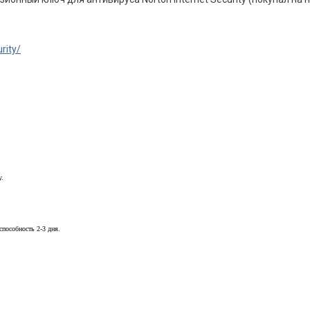
rity/
у.
способность 2-3 дня.