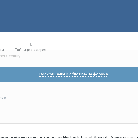
ти
Таблица лидеров
net Security
Воскрешение и обновление форума
лка
онный ключ для антивируса Norton Internet Security (покупал на 