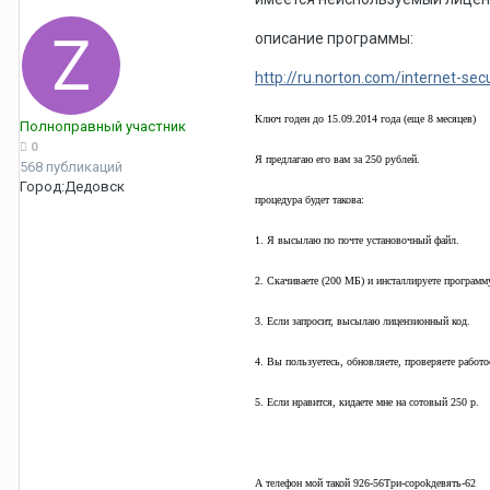
описание программы:
http://ru.norton.com/internet-secu
Ключ годен до 15.09.2014 года (еще 8 месяцев)
Полноправный участник
0
Я предлагаю его вам за 250 рублей.
568 публикаций
Город:
Дедовск
процедура будет такова:
1. Я высылаю по почте установочный файл.
2. Скачиваете (200 МБ) и инсталлируете программ
3. Если запросит, высылаю лицензионный код.
4. Вы пользуетесь, обновляете, проверяете работо
5. Если нравится, кидаете мне на сотовый 250 р.
А телефон мой такой 926-56Tpи-copokдевять-62