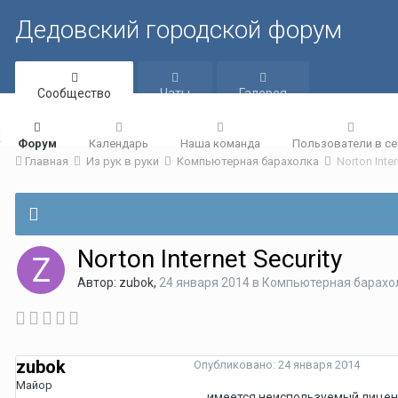
Дедовский городской форум
Сообщество
Чаты
Галерея
Форум
Календарь
Наша команда
Пользователи в се
Главная
Из рук в руки
Компьютерная барахолка
Norton Inter
Norton Internet Security
Автор:
zubok
,
24 января 2014
в
Компьютерная барахо
zubok
Опубликовано:
24 января 2014
Майор
имеется неиспользуемый лицензи