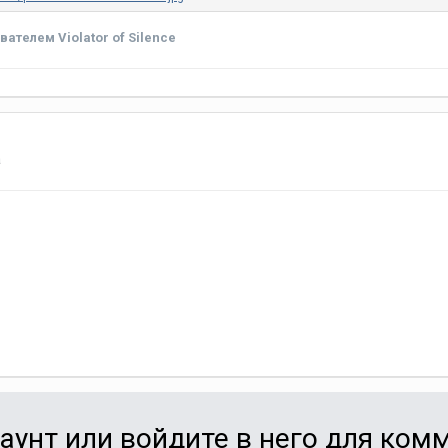
ателем Violator of Silence
а
аунт или войдите в него для ко