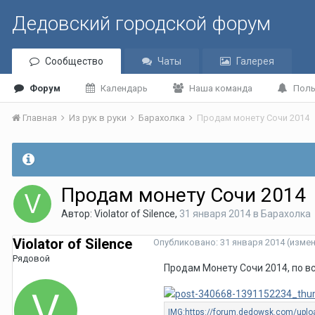
Дедовский городской форум
Сообщество
Чаты
Галерея
Форум
Календарь
Наша команда
Поль
Главная
Из рук в руки
Барахолка
Продам монету Сочи 2014
Продам монету Сочи 2014
Автор:
Violator of Silence
,
31 января 2014
в
Барахолка
Violator of Silence
Опубликовано:
31 января 2014
(изме
Рядовой
Продам Монету Сочи 2014, по вс