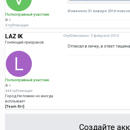
Изменено
31 января 2014
пользов
Полноправный участник
0
4 публикации
LAZ IK
Опубликовано:
3 февраля 2014
Гоняющий призраков
Отписал в личку, в ответ тишин
Полноправный участник
0
444 публикации
Город:
Не помню но иногда
всплывает
[Team бгг]
Создайте акк