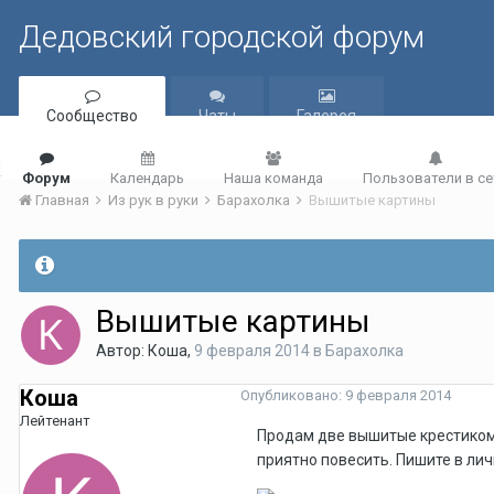
Дедовский городской форум
Сообщество
Чаты
Галерея
Форум
Календарь
Наша команда
Пользователи в се
Главная
Из рук в руки
Барахолка
Вышитые картины
Вышитые картины
Автор:
Коша
,
9 февраля 2014
в
Барахолка
Коша
Опубликовано:
9 февраля 2014
Лейтенант
Продам две вышитые крестиком к
приятно повесить. Пишите в лич