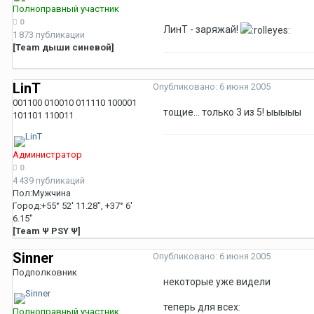
Полноправный участник
0
ЛинТ - заряжай!
1 873 публикации
[Team дыши синевой]
LinT
Опубликовано:
6 июня 2005
001100 010010 011110 100001
тощие... только 3 из 5! ыыыыы
101101 110011
Администратор
0
4 439 публикаций
Пол:
Мужчина
Город:
+55° 52' 11.28", +37° 6'
6.15"
[Team Ψ PSY Ψ]
Sinner
Опубликовано:
6 июня 2005
Подполковник
некоторые уже видели
теперь для всех:
Полноправный участник