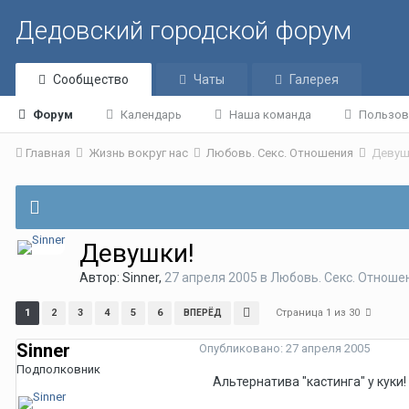
Дедовский городской форум
Сообщество
Чаты
Галерея
Форум
Календарь
Наша команда
Пользов
Главная
Жизнь вокруг нас
Любовь. Секс. Отношения
Девуш
Девушки!
Автор:
Sinner
,
27 апреля 2005
в
Любовь. Секс. Отноше
Страница 1 из 30
1
2
3
4
5
6
ВПЕРЁД
Sinner
Опубликовано:
27 апреля 2005
Подполковник
Альтернатива "кастинга" у куки!