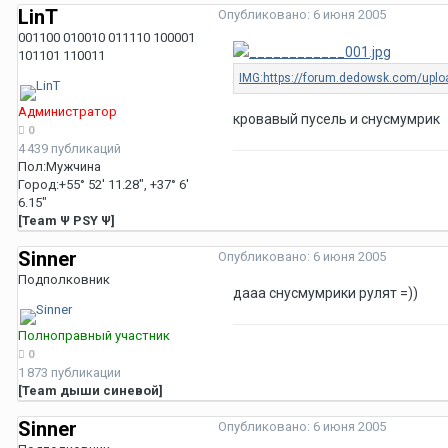
LinT
Опубликовано:
6 июня 2005
001100 010010 011110 100001
101101 110011
Администратор
кровавый пусель и снусмумрик
0
4 439 публикаций
Пол:
Мужчина
Город:
+55° 52' 11.28", +37° 6'
6.15"
[Team Ψ PSY Ψ]
Sinner
Опубликовано:
6 июня 2005
Подполковник
дааа снусмумрики рулят =))
Полноправный участник
0
1 873 публикации
[Team дыши синевой]
Sinner
Опубликовано:
6 июня 2005