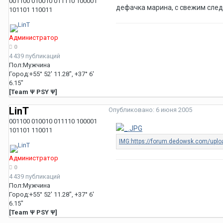
001100 010010 011110 100001
дефачка марина, с свежим сле
101101 110011
Администратор
0
4 439 публикаций
Пол:
Мужчина
Город:
+55° 52' 11.28", +37° 6'
6.15"
[Team Ψ PSY Ψ]
LinT
Опубликовано:
6 июня 2005
001100 010010 011110 100001
101101 110011
Администратор
0
4 439 публикаций
Пол:
Мужчина
Город:
+55° 52' 11.28", +37° 6'
6.15"
[Team Ψ PSY Ψ]