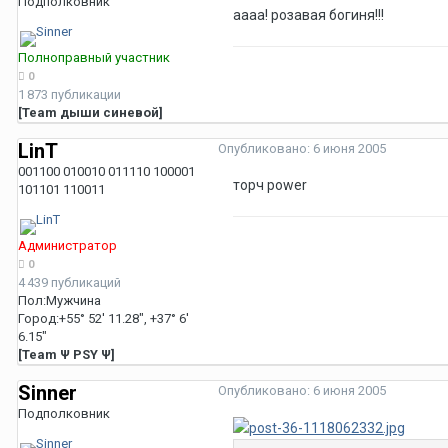
Подполковник
аааа! розавая богиня!!!
Полноправный участник
0
1 873 публикации
[Team дыши синевой]
LinT
Опубликовано:
6 июня 2005
001100 010010 011110 100001
торч power
101101 110011
Администратор
0
4 439 публикаций
Пол:
Мужчина
Город:
+55° 52' 11.28", +37° 6'
6.15"
[Team Ψ PSY Ψ]
Sinner
Опубликовано:
6 июня 2005
Подполковник