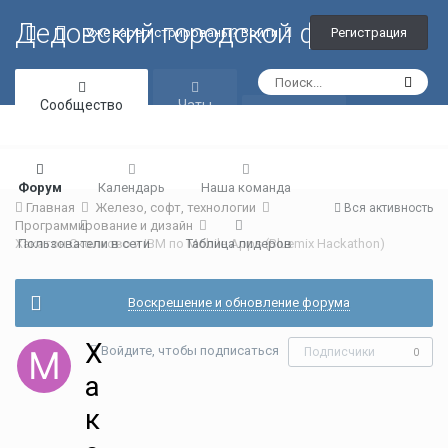
Дедовский городской форум
Регистрация
Уже зарегистрированы? Войти
Сообщество
Чаты
Галерея
Форум
Календарь
Наша команда
Главная
Железо, софт, технологии
Вся активность
Программирование и дизайн
Хакатон Сколково и IBM по Mobile Apps (Bluemix Hackathon)
Пользователи в сети
Таблица лидеров
Воскрешение и обновление форума
Х
Войдите, чтобы подписаться
Подписчики
0
а
к