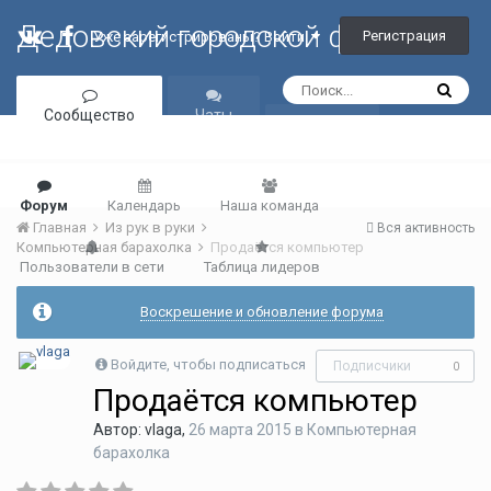
Дедовский городской форум
Регистрация
Уже зарегистрированы? Войти
Сообщество
Чаты
Галерея
Форум
Календарь
Наша команда
Главная
Из рук в руки
Вся активность
Компьютерная барахолка
Продаётся компьютер
Пользователи в сети
Таблица лидеров
Воскрешение и обновление форума
Войдите, чтобы подписаться
Подписчики
0
Продаётся компьютер
Автор:
vlaga
,
26 марта 2015
в
Компьютерная
барахолка