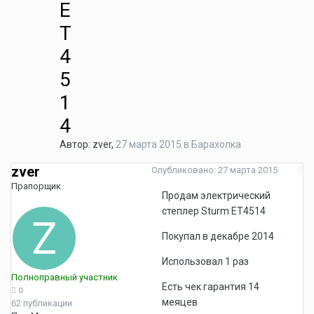
E
T
4
5
1
4
Автор:
zver
,
27 марта 2015
в
Барахолка
zver
Опубликовано:
27 марта 2015
Прапорщик
Продам электрический
степлер Sturm ET4514
Покупал в декабре 2014
Использовал 1 раз
Полноправный участник
Есть чек гарантия 14
0
меяцев
62 публикации