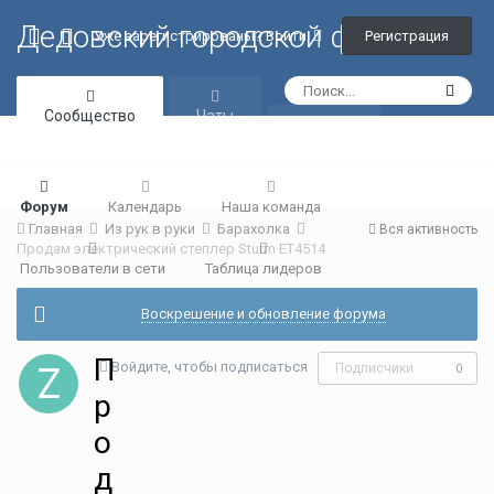
Дедовский городской форум
Регистрация
Уже зарегистрированы? Войти
Сообщество
Чаты
Галерея
Форум
Календарь
Наша команда
Главная
Из рук в руки
Барахолка
Вся активность
Продам электрический степлер Sturm ET4514
Пользователи в сети
Таблица лидеров
Воскрешение и обновление форума
П
Войдите, чтобы подписаться
Подписчики
0
р
о
д