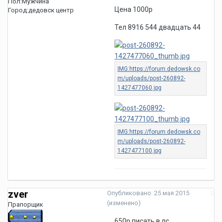
Пол:
Мужчина
Цена 1000р
Город:
дедовск центр
Тел 8916 544 двадцать 44
zver
Опубликовано:
25 мая 2015
(изменено)
Прапорщик
650р писать в лс