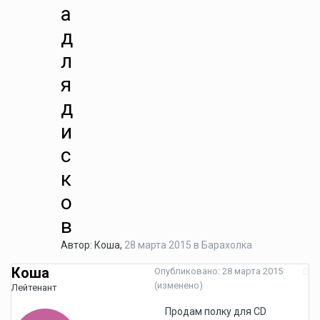
а
д
л
я
д
и
с
к
о
в
Автор:
Коша
,
28 марта 2015
в
Барахолка
Коша
Опубликовано:
28 марта 2015
(изменено)
Лейтенант
Продам полку для CD