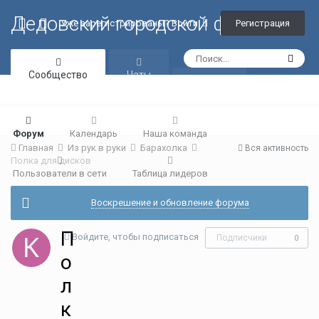
Дедовский городской форум
Регистрация
Уже зарегистрированы? Войти
Сообщество
Чаты
Галерея
Форум
Календарь
Наша команда
Главная
Из рук в руки
Барахолка
Вся активность
Полка для дисков
Пользователи в сети
Таблица лидеров
Воскрешение и обновление форума
П
Войдите, чтобы подписаться
Подписчики
0
о
л
к