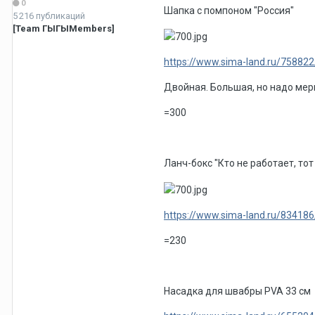
0
Шапка с помпоном "Россия"
5 216 публикаций
[Team ГЫГЫMembers]
https://www.sima-land.ru/75882
Двойная. Большая, но надо мери
=300
Ланч-бокс "Кто не работает, тот
https://www.sima-land.ru/834186/
=230
Насадка для швабры PVA 33 см