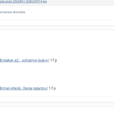
ателем Annetta
/plakat-a2-...echatnye-bukvy/
17 р
/mel-shkoln...hkola-talantov/
17 р