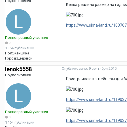
Подполковник
Кепка реально размер на год, м
https://www.sima-land.ru/1037079
Полноправный участник
0
1 164 публикации
Пол:
Женщина
Город:
Дедовск
lenok5558
Опубликовано:
9 сентября 2015
Подполковник
Пристраиваю контейнеры для би
https://www.sima-land.ru/1190375
Полноправный участник
0
https://www.sima-land.ru/1190374
1 164 публикации