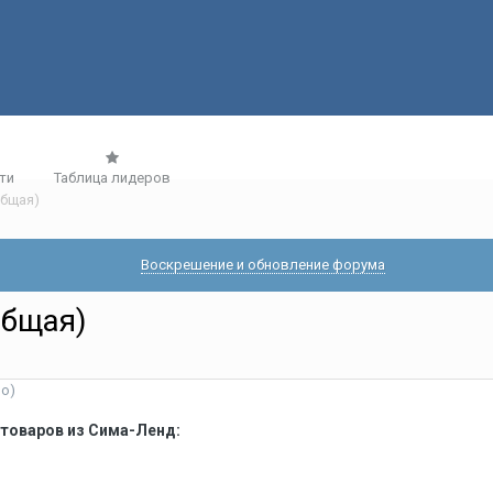
ти
Таблица лидеров
общая)
Воскрешение и обновление форума
общая)
но)
оваров из Сима-Ленд: