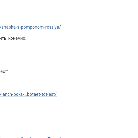
2/shapka-s-pomponom-rossiya/
ть, конечно.
 ест"
lanch-boks-...botaet-tot-est/