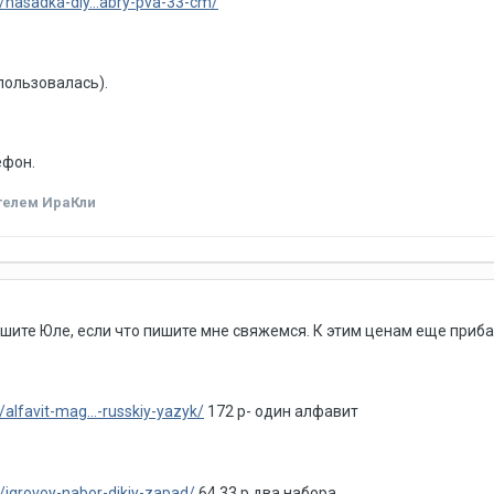
/nasadka-dly...abry-pva-33-cm/
спользовалась).
ефон.
телем ИраКли
ите Юле, если что пишите мне свяжемся. К этим ценам еще приба
alfavit-mag...-russkiy-yazyk/
172 р- один алфавит
/igrovoy-nabor-dikiy-zapad/
64,33 р два набора