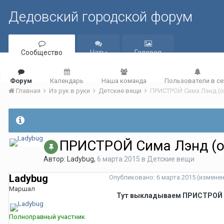
Дедовский городской форум
Сообщество
Чаты
Галерея
Форум
Календарь
Наша команда
Пользователи в се
Главная
Из рук в руки
Детские вещи
ПРИСТРОЙ Сима Лэнд (
ПРИСТРОЙ Сима Лэнд (
Автор:
Ladybug
,
6 марта 2015
в
Детские вещи
Ladybug
Опубликовано:
6 марта 2015
(измене
Маршал
Тут выкладываем ПРИСТРОЙ т
Полноправный участник