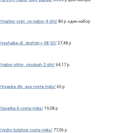
marker-cvet...ve-nabor-4-sht/
80 р-один набор
veshalka-dl...dezhdy-r-48-50/
27,48 р
nabor-shtor...risoskah-2-sht/
64,17 р
tryapka-dly...aya-cveta-miks/
65 р
/lopatka-6-cveta-miks/
19,08 р
/vedro-bolshoe-cveta-miks/
77,06 р