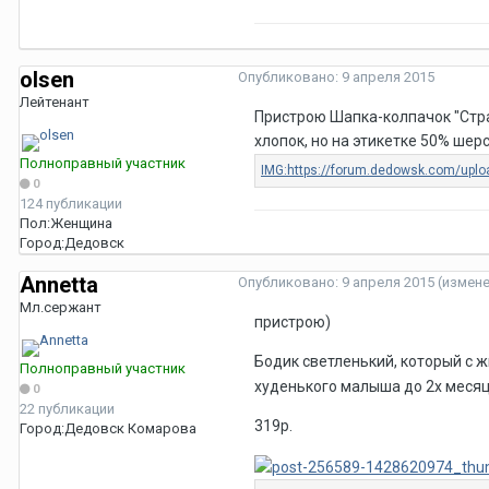
olsen
Опубликовано:
9 апреля 2015
Лейтенант
Пристрою Шапка-колпачок "Стра
хлопок, но на этикетке 50% шерс
Полноправный участник
0
124 публикации
Пол:
Женщина
Город:
Дедовск
Annetta
Опубликовано:
9 апреля 2015
(измен
Мл.сержант
пристрою)
Бодик светленький, который с 
Полноправный участник
худенького малыша до 2х месяце
0
22 публикации
319р.
Город:
Дедовск Комарова