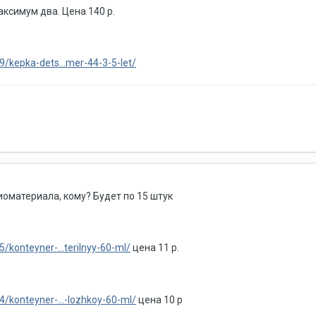
аксимум два. Цена 140 р.
/kepka-dets...mer-44-3-5-let/
оматериала, кому? Будет по 15 штук
/konteyner-...terilnyy-60-ml/
цена 11 р.
/konteyner-...-lozhkoy-60-ml/
цена 10 р