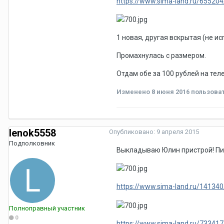
https://www.sima-land.ru/655204
1 новая, другая вскрытая (не и
Промахнулась с размером.
Отдам обе за 100 рублей на тел
Изменено
8 июня 2016
пользова
lenok5558
Опубликовано:
9 апреля 2015
Подполковник
Выкладываю Юлин пристрой! Пиш
https://www.sima-land.ru/141340/
Полноправный участник
0
https://www.sima-land.ru/733417