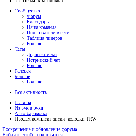
Только в заголовках
Сообщество
Форум
Календарь
Наша команда
Пользователи в сети
Таблица лидеров
Больше
Чаты
Дедовский чат
Истринский чат
Больше
Галерея
Больше
Больше
Вся активность
Главная
Из рук в руки
Авто-барахолка
Продам комплект диски+колодки TRW
Воскрешение и обновление форума
Войдите, чтобы подписаться