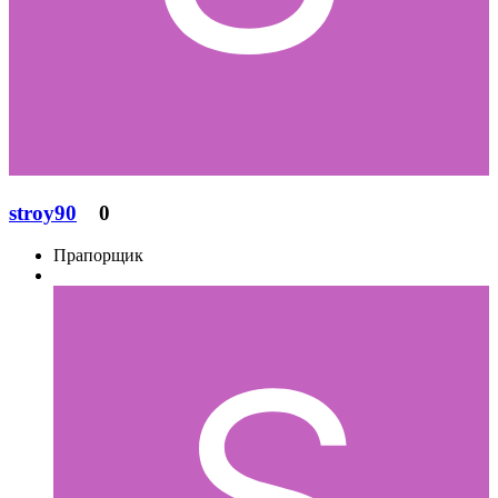
stroy90
0
Прапорщик