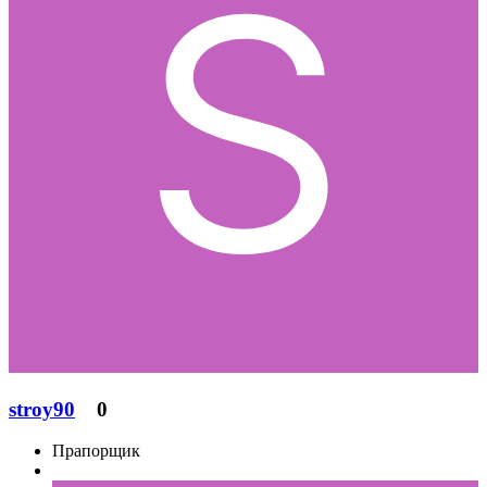
stroy90
0
Прапорщик