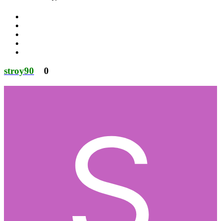
stroy90
0