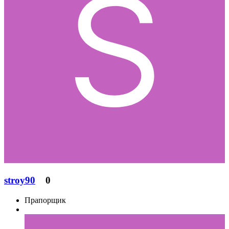
stroy90
0
Прапорщик