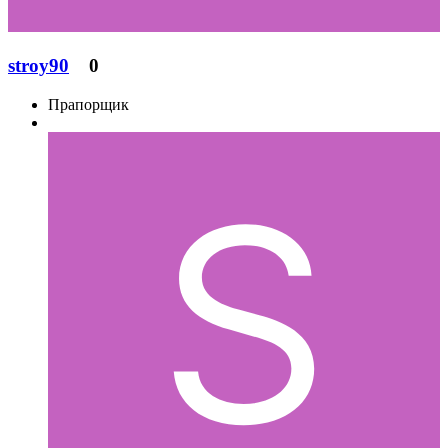
stroy90
0
Прапорщик