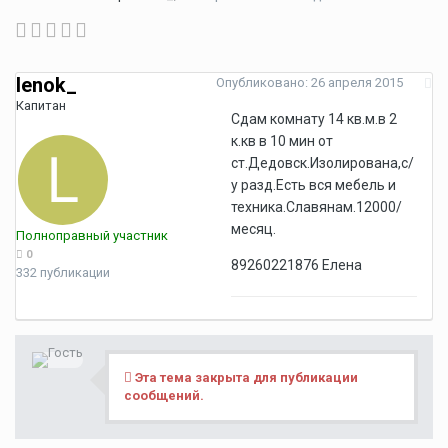
lenok_
Опубликовано:
26 апреля 2015
Капитан
Сдам комнату 14 кв.м.в 2
к.кв в 10 мин от
ст.Дедовск.Изолирована,с/
у разд.Есть вся мебель и
техника.Славянам.12000/
месяц.
Полноправный участник
0
89260221876 Елена
332 публикации
Эта тема закрыта для публикации
сообщений.