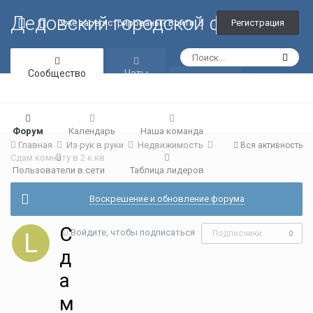
Дедовский городской форум
Регистрация
Уже зарегистрированы? Войти
Сообщество
Чаты
Галерея
Форум
Календарь
Наша команда
Главная
Из рук в руки
Недвижимость
Вся активность
Сдам комнату в 2 к.кв
Пользователи в сети
Таблица лидеров
Воскрешение и обновление форума
С
Войдите, чтобы подписаться
Подписчики
0
д
а
м