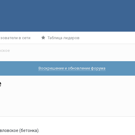
зователи в сети
Таблица лидеров
вское
Воскрешение и обновление форума
е
вловское (бетонка).