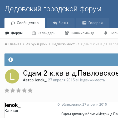
Дедовский городской форум
Сообщество
Чаты
Галерея
Форум
Календарь
Наша команда
Поль
Главная
Из рук в руки
Недвижимость
Сдам 2 к.кв в д.Павло
Сдам 2 к.кв в д.Павловско
Автор:
lenok_
,
27 апреля 2015
в
Недвижимость
lenok_
Опубликовано:
27 апреля 2015
Капитан
Сдам двушку вблизи Истры д.Па