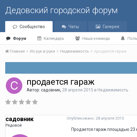
Дедовский городской форум
Сообщество
Чаты
Галерея
Форум
Календарь
Наша команда
Поль
Главная
Из рук в руки
Недвижимость
продается гараж
продается гараж
Автор:
садовник
,
28 апреля 2015
в
Недвижимость
садовник
Опубликовано:
28 апреля 2015
Рядовой
Продается гараж площадью 23 кв.