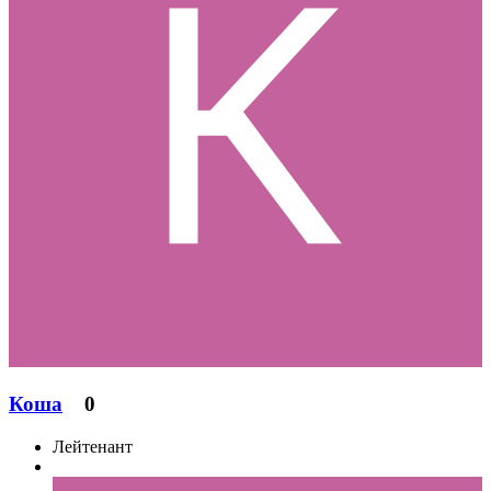
Коша
0
Лейтенант