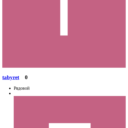
tabyret
0
Рядовой