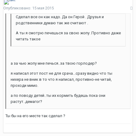
Опубликовано:
15 мая 2015
Сделал все он как надо. Да он Герой . Друзья и
родственники думаю так же считают .
А ты я смотрю печешься за свою жопу .Противно даже
читать такое
а за чью жопу мне печься..за твою горлодер?
я написал этот пост не для срача...сразу видно что ты
нихера не вник в то что я написал, противно-не читай,
проходи мимо.
а по поводу детей..ты их кормить будешь пока они
растут..демагог?
Ты бы на его месте так сделал ?