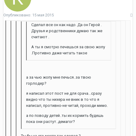
Опубликовано:
15 мая 2015
Сделал все он как надо. Да он Герой .
Друзья и родственники думаю так же
считают .
А ты я смотрю печешься за свою жопу
.Противно даже читать такое
а за чью жопу мне печься..за твою
горлодер?
я написал этот пост не для срача...сразу
видно что ты нихера не вник в то что я
написал, противно-не читай, проходи мимо.
а по поводу детей..ты их кормить будешь
пока они растут..демагог?
Ты бы на его месте так сделал ?