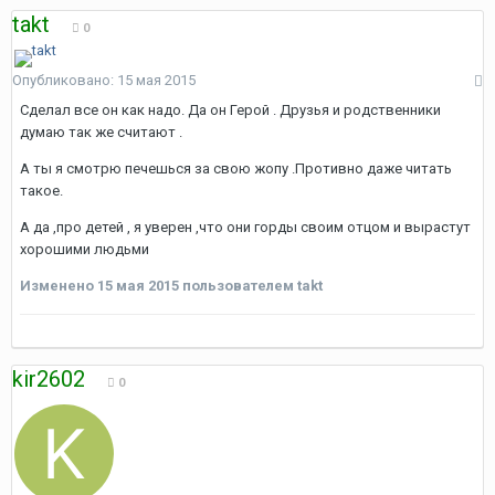
takt
0
Опубликовано:
15 мая 2015
Сделал все он как надо. Да он Герой . Друзья и родственники
думаю так же считают .
А ты я смотрю печешься за свою жопу .Противно даже читать
такое.
А да ,про детей , я уверен ,что они горды своим отцом и вырастут
хорошими людьми
Изменено
15 мая 2015
пользователем takt
kir2602
0