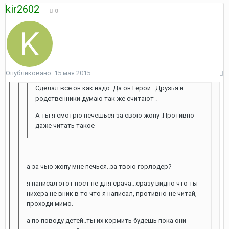
kir2602
0
Опубликовано:
15 мая 2015
Сделал все он как надо. Да он Герой . Друзья и
родственники думаю так же считают .
А ты я смотрю печешься за свою жопу .Противно
даже читать такое
а за чью жопу мне печься..за твою горлодер?
я написал этот пост не для срача...сразу видно что ты
нихера не вник в то что я написал, противно-не читай,
проходи мимо.
а по поводу детей..ты их кормить будешь пока они