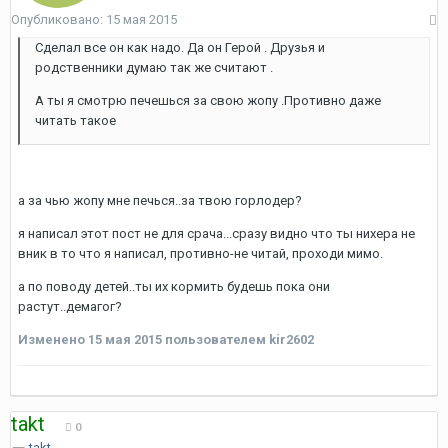
Опубликовано:
15 мая 2015
Сделал все он как надо. Да он Герой . Друзья и
родственники думаю так же считают .
А ты я смотрю печешься за свою жопу .Противно даже
читать такое
а за чью жопу мне печься..за твою горлодер?
я написал этот пост не для срача...сразу видно что ты нихера не
вник в то что я написал, противно-не читай, проходи мимо.
а по поводу детей..ты их кормить будешь пока они
растут..демагог?
Изменено
15 мая 2015
пользователем kir2602
takt
0