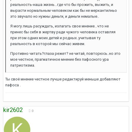
реальность-наша жизнь...где что бы прожить, выжить, и
вырасти нормальным человеком как бы не меркантилньо
это звучало но нужны деньги, и деньги немалые..
Я могу лишь расуждать, излагать свое мнение...что не
принес бы себя в жертву ради чужого человека оставляя
при этом одних моих детей и родных..учитывая ту
реальность в которой мы сейчас живем.
Противно читать?глаза режет? не читай, повторюсь..но это
мое честное, прагматичное мнение без пафосного ура
патриотизма.
Ты своё мнение честное лучше редактируй меньше добавляют
пафоса .
kir2602
0