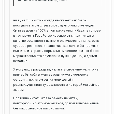
ни я , не ты..никто никогда не скажет как бы он
поступил в этом случае..потому что никто не модет
быть уверен на 100% в том какие мысли будут в голове
в тот момент.Геройство красиво выглядит лишь в
кино, но реальность намного отличается от кино, есть
суровая реальность-наша жизнь...где что бы прожить,
выжить, и вырасти нормальным человеком как бы не
меркантилньо это звучало но нужны деньги, и деньги
немалые..
Я могу лишь расуждать, излагать свое мнение...что не
принес бы себя в жертву ради чужого человека
оставляя при этом одних моих детей и
родных..учитывая ту реальность в которой мы сейчас
живем.
Противно читать?глаза режет? не читай,
повторюсь..но это мое честное, прагматичное мнение
без пафосного ура патриотизма.