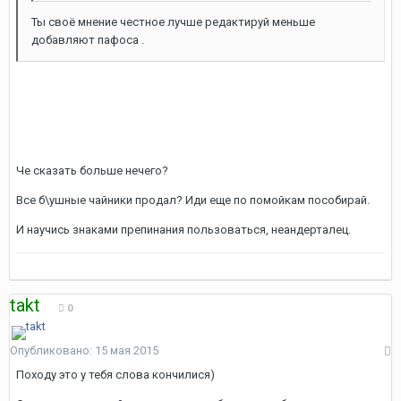
Ты своё мнение честное лучше редактируй меньше
добавляют пафоса .
Че сказать больше нечего?
Все б\ушные чайники продал? Иди еще по помойкам пособирай.
И научись знаками препинания пользоваться, неандерталец.
takt
0
Опубликовано:
15 мая 2015
Походу это у тебя слова кончилися)