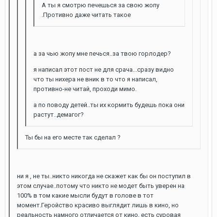
А ты я смотрю печешься за свою жопу
.Противно даже читать такое
а за чью жопу мне печься..за твою горлодер?
я написал этот пост не для срача...сразу видно
что ты нихера не вник в то что я написал,
противно-не читай, проходи мимо.
а по поводу детей..ты их кормить будешь пока они
растут..демагог?
Ты бы на его месте так сделал ?
ни я , не ты..никто никогда не скажет как бы он поступил в
этом случае..потому что никто не модет быть уверен на
100% в том какие мысли будут в голове в тот
момент.Геройство красиво выглядит лишь в кино, но
реальность намного отличается от кино, есть суровая