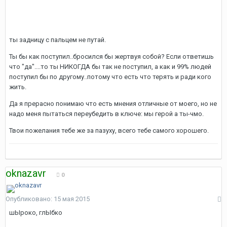
ты задницу с пальцем не путай.
Ты бы как поступил..бросился бы жертвуя собой? Если ответишь
что "да"....то ты НИКОГДА бы так не поступил, а как и 99% людей
поступил бы по другому..потому что есть что терять и ради кого
жить.
Да я прерасно понимаю что есть мнения отличные от моего, но не
надо меня пытаться переубедить в ключе: мы герой а ты-чмо.
Твои пожелания тебе же за пазуху, всего тебе самого хорошего.
oknazavr
0
Опубликовано:
15 мая 2015
шЫроко, глЫбко