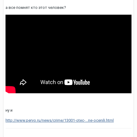
а все помнят кто этот человек?
ну и
http://www.pervo.ru/news/crime/13001-otec-...ne-ocenili.html