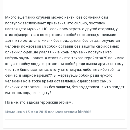
Много еще таких случаев можно найти..без сомнения сам
поступок заслуживает признания, это сильно, поступок
настоящего мужика..НО...если посмотреть с другой стороны, у
этих офицеров кто пожертвовал собой есть жены,маленькие
дети..кто остался в жизни без поддержки, без отца..получается
человек пожертвовал собой оставив без защиты своих самых
близких людей..не умаляя ни в коем случае их поступка кто
нибужь задумывался..а стоит ли это такого геройства?Я понимаю
когда в войну люди жертвовали собой ради жизни других потому
что там было все четко: отступать некуда, либо ты либо тебя...а
сейчас, в мирное время??Ты жертвуешь собой ради чужого
челвоека но в тоже время оставляешь одних своих самых
близких..оставляешь их без защиты, без поддержки...а кто придет
им на помощь, на защиту?
По мне..это эдакий геройский эгоизм..
Изменено
15 мая 2015
пользователем kir2602