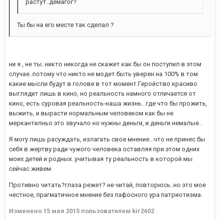
растут..демагог?
Ты бы на его месте так сделал ?
ни я , не ты..никто никогда не скажет как бы он поступил в этом
случае..потому что никто не модет быть уверен на 100% в том
какие мысли будут в голове в тот момент.Геройство красиво
выглядит лишь в кино, но реальность намного отличается от
кино, есть суровая реальность-наша жизнь...где что бы прожить,
выжить, и вырасти нормальным человеком как бы не
меркантилньо это звучало но нужны деньги, и деньги немалые..
Я могу лишь расуждать, излагать свое мнение...что не принес бы
себя в жертву ради чужого человека оставляя при этом одних
моих детей и родных..учитывая ту реальность в которой мы
сейчас живем.
Противно читать?глаза режет? не читай, повторюсь..но это мое
честное, прагматичное мнение без пафосного ура патриотизма.
Изменено
15 мая 2015
пользователем kir2602