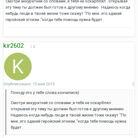
Смотри аккуратней со словами ,я тебя не оскарблял . открывая
эту тему ты должен был готов к другому мнению . Надеюсь когда
нибудь люди в твоей жизни тоже скажут "По мне..это эдакий
геройский эгоизм.."когда тебе помощь нужна будет .
kir2602
0
Опубликовано:
15 мая 2015
Походу это у тебя слова кончилися)
Смотри аккуратней со словами ,я тебя не оскарблял .
открывая эту тему ты должен был готов к другому мнению .
Надеюсь когда нибудь люди в твоей жизни тоже скажут "По
мне..это эдакий геройский эгоизм.."когда тебе помощь нужна
будет .