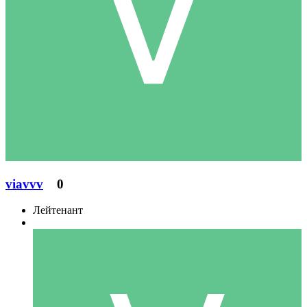
viavvv
0
Лейтенант