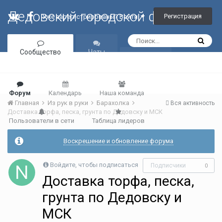
Дедовский городской форум
Регистрация
Уже зарегистрированы? Войти
Сообщество
Чаты
Галерея
Форум
Календарь
Наша команда
Главная
Из рук в руки
Барахолка
Вся активность
Доставка торфа, песка, грунта по Дедовску и МСК
Пользователи в сети
Таблица лидеров
Воскрешение и обновление форума
Войдите, чтобы подписаться
Подписчики
0
Доставка торфа, песка,
грунта по Дедовску и
МСК