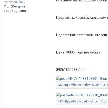
Спальное место: 1600мм х 800м
22 публикации
Пол:
Женщина
Город:
Дедовск
Продаю с кокосовым матрасом с
Недостатки: потертость столешн
Цена 7000р. Торг возможен.
89261800938 Лидия