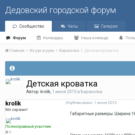
Дедовский городской форум
Сообщество
Чаты
Галерея
Форум
Календарь
Наша команда
Поль
Главная
Из рук в руки
Барахолка
Детская кроватка
Детская кроватка
Автор:
krolik
,
1 июня 2015
в
Барахолка
krolik
Опубликовано:
1 июня 2015
Мл.сержант
Габаритные размеры: Ширина 1
Полноправный участник
0