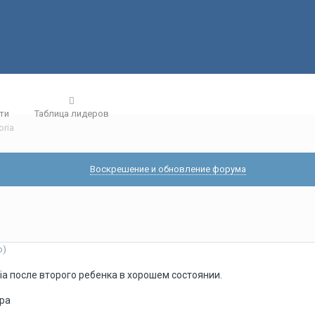
ти
Таблица лидеров
oria
Воскрешение и обновление форума
о)
ria после второго ребенка в хорошем состоянии.
ера