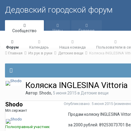
Дедовский городской форум
Сообщество
Чаты
Галерея
Форум
Календарь
Наша команда
Пользователи в се
Главная
Из рук в руки
Детские вещи
Коляска INGLESINA Vitt
Коляска INGLESINA Vittoria
Автор:
Shodo
,
5 июня 2015
в
Детские вещи
Shodo
Опубликовано:
5 июня 2015
(изменен
Мл.сержант
Продам коляску INGLESINA Vitto
за 2000 рублей. 89253073701 В
Полноправный участник