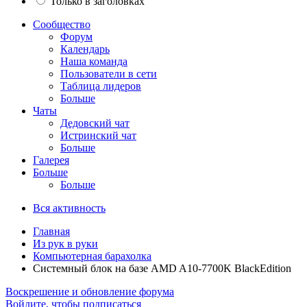
Только в заголовках
Сообщество
Форум
Календарь
Наша команда
Пользователи в сети
Таблица лидеров
Больше
Чаты
Дедовский чат
Истринский чат
Больше
Галерея
Больше
Больше
Вся активность
Главная
Из рук в руки
Компьютерная барахолка
Системный блок на базе AMD A10-7700K BlackEdition
Воскрешение и обновление форума
Войдите, чтобы подписаться