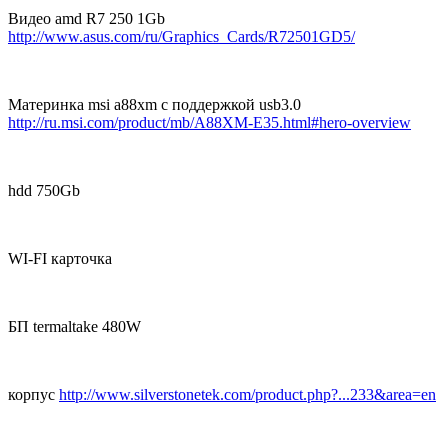
Видео amd R7 250 1Gb
http://www.asus.com/ru/Graphics_Cards/R72501GD5/
Материнка msi a88xm с поддержкой usb3.0
http://ru.msi.com/product/mb/A88XM-E35.html#hero-overview
hdd 750Gb
WI-FI карточка
БП termaltake 480W
корпус
http://www.silverstonetek.com/product.php?...233&area=en