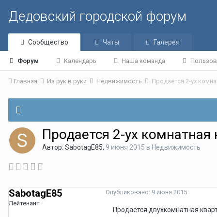
Дедовский городской форум
Сообщество
Чаты
Галерея
Форум
Календарь
Наша команда
Пользов
Главная
Из рук в руки
Недвижимость
Продается 2-ух комн
Продается 2-ух комнатная
Автор:
SabotagE85
,
9 июня 2015
в
Недвижимость
SabotagE85
Опубликовано:
9 июня 2015
Лейтенант
Продается двухкомнатная кварти