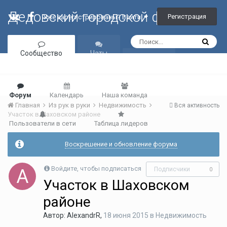
Дедовский городской форум
Регистрация
Уже зарегистрированы? Войти
Сообщество
Чаты
Галерея
Форум
Календарь
Наша команда
Главная
Из рук в руки
Недвижимость
Вся активность
Участок в Шаховском районе
Пользователи в сети
Таблица лидеров
Воскрешение и обновление форума
Войдите, чтобы подписаться
Подписчики
0
Участок в Шаховском
районе
Автор:
AlexandrR
,
18 июня 2015
в
Недвижимость