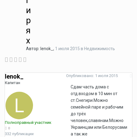
г
и
р
я
х
Автор:
lenok_
,
1 июля 2015
в
Недвижимость
lenok_
Опубликовано:
1 июля 2015
Капитан
Сдам часть дома с
отд.входом в 10 мин от
ст.Снегири.Можно
семейной паре и рабочим
до трёх
человек,славянам.Можно
Полноправный участник
Украинцам или Белорусами
0
332 публикации
а так же