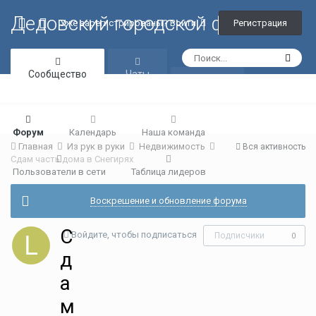
Дедовский городской форум
Регистрация
Уже зарегистрированы? Войти
Сообщество
Чаты
Галерея
Форум
Календарь
Наша команда
Главная
Из рук в руки
Недвижимость
Вся активность
Сдам часть дома в Снегирях
Пользователи в сети
Таблица лидеров
Воскрешение и обновление форума
С
Войдите, чтобы подписаться
Подписчики
0
д
а
м