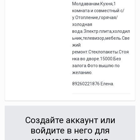
Молдаванам.Кухня,1
комната и совместный с/
у.Отопление,горячая/
холодная
вода.Электр.плита,холодил
ьник,телевизор,мебель.Све
жий
ремонт.Стеклопакеты.Стоя
нка во дворе.15000.Без
залога.Фото вышлю по
желанию.
89260221876 Елена.
Создайте аккаунт или
войдите в него для