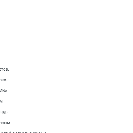
-
тов,
рко-
«ИВ»
ам
 ад-
анным