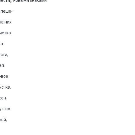
Вести), новыми знаками
 пеше-
на них
метка.
ра-
сти,
ая.
овое
с. кв.
сен-
у шко-
ной,