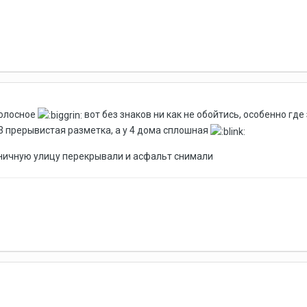
полосное
вот без знаков ни как не обойтись, особенно гд
 3 прерывистая разметка, а у 4 дома сплошная
ьничную улицу перекрывали и асфальт снимали