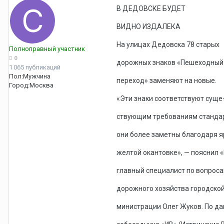
В ДЕДОВСКЕ БУДЕТ
ВИДНО ИЗДАЛЕКА
На улицах Дедовска 78 старых
Полноправный участник
0
дорожных знаков «Пешеходный
1 065 публикаций
Пол:
Мужчина
переход» заменяют на новые.
Город:
Москва
«Эти знаки соответствуют суще
ствующим требованиям стандар
они более заметны благодаря я
желтой окантовке», — пояснил 
главный специалист по вопрос
дорожного хозяйства городской
министрации Олег Жуков. По д