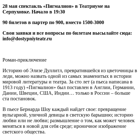
28 мая спектакль «Пигмалион» в Театриуме на
Серпуховке. Начало в 19:30
90 билетов в партер по 900, вместо 1500-3000
Свои заявки и все вопросы по билетам высылайте сюда:
info@dostypniyteatr.ru
Роман-приключение
Историю об Элизе Дуллитл, превратившейся из цветочницы в
леди, можно назвать одной из самых знаменитых в истории
мировой литературы и театра. За сто лет (а пьеса написана в
1913 году) «Пигмалион» был поставлен в Англии, Германии,
Дании, Швеции, США, Индии… только в России – больше
ста постановок.
В пьесе Бернарда Шоу каждый найдет свое: превращение
вульгарной, уличной девицы в светскую барышню; историю
любви или не любви; размышление о том, как может человек
меняться в новой для себя среде; ироничное изображение
светского общества.