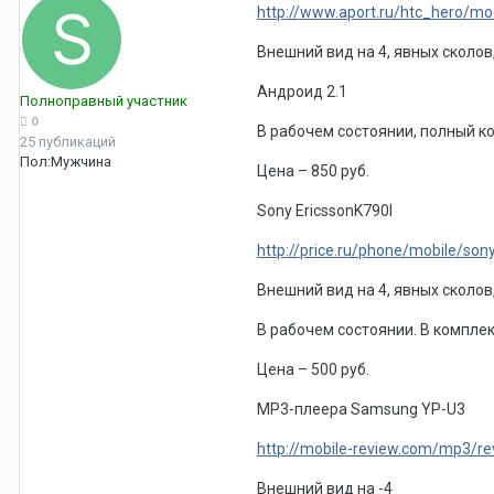
http://www.aport.ru/htc_hero/m
Внешний вид на 4, явных сколов,
Андроид 2.1
Полноправный участник
0
В рабочем состоянии, полный к
25 публикаций
Пол:
Мужчина
Цена – 850 руб.
Sony EricssonK790I
http://price.ru/phone/mobile/son
Внешний вид на 4, явных сколов,
В рабочем состоянии. В комплек
Цена – 500 руб.
МР3-плеера Samsung YP-U3
http://mobile-review.com/mp3/r
Внешний вид на -4