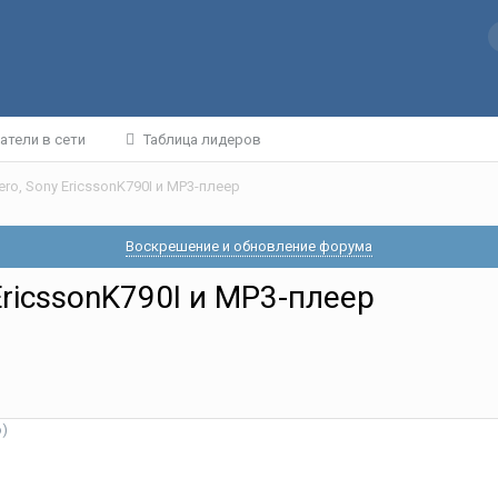
атели в сети
Таблица лидеров
ro, Sony EricssonK790I и МР3-плеер
Воскрешение и обновление форума
EricssonK790I и МР3-плеер
о)