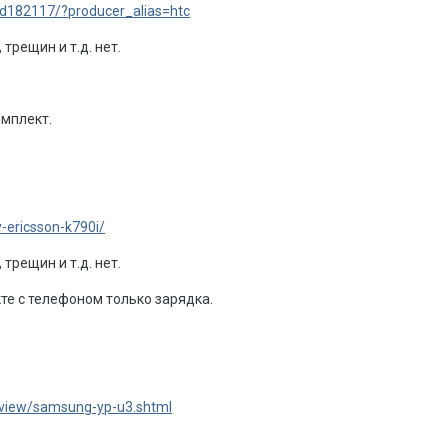
od182117/?producer_alias=htc
 трещин и т.д. нет.
омплект.
y-ericsson-k790i/
 трещин и т.д. нет.
те с телефоном только зарядка.
eview/samsung-yp-u3.shtml