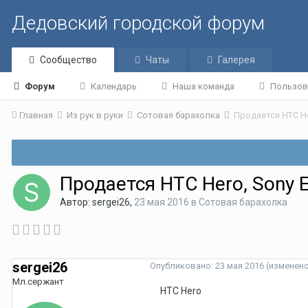
Дедовский городской форум
Сообщество
Чаты
Галерея
Форум
Календарь
Наша команда
Пользов
Главная
Из рук в руки
Сотовая барахолка
Продается HTC He
Продается HTC Hero, Sony 
Автор:
sergei26
,
23 мая 2016
в
Сотовая барахолка
sergei26
Опубликовано:
23 мая 2016
(изменен
Мл.сержант
HTC Hero