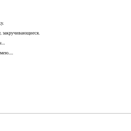
у.
у, закручивающиеся.
...
мею....