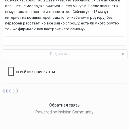
кое-как настроил, но 2 раза интернет выключался сам по себе и
планшет не мог подключиться к нему минут 5. После планшет к
нему подключился, но интернета нет. Сейчас уже 15 минут
интернет на компьютере(подключен кабелем к роутеру) без
перебоев работает, но все равно спрошу: есть ли у кого роутер
той же фирмы? И как настроить его самому?
Подписчики
0
ПЕРЕЙТИ К СПИСКУ ТЕМ
Обратная связь
Powered by Invision Community