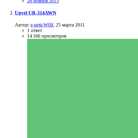
26 ноября 2013
Upvel UR-314AWN
Автор:
e-neticW0lf
,
25 марта 2011
1
ответ
14 166
просмотров