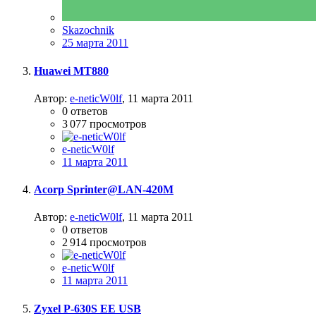
Skazochnik
25 марта 2011
Huawei MT880
Автор:
e-neticW0lf
,
11 марта 2011
0
ответов
3 077
просмотров
e-neticW0lf
11 марта 2011
Acorp Sprinter@LAN-420M
Автор:
e-neticW0lf
,
11 марта 2011
0
ответов
2 914
просмотров
e-neticW0lf
11 марта 2011
Zyxel P-630S EE USB