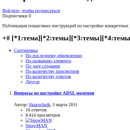
Войдите, чтобы подписаться
Подписчики
0
Публикация пошаговых инструкций по настройке конкретных 
+# [*1:тема][*2:темы][*3:темы][*4:темы]
Сортировка
По последнему обновлению
По названию элемента
По дате создания
По количеству просмотров
По количеству ответов
Другое
Вопросы по настройке ADSL модемов
Автор:
Skazochnik
,
3 марта 2011
16
ответов
8 414
просмотров
SnowMAN