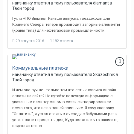
наизнанку
ответил в тему пользователя
diamant
в
Твой город
Гугли НПО Вымпел. Раньше выпускал вездеходы для
Крайнего Севера, теперь производит запорные элементы
(краны типа) для нефтегазовой промышленности.
29 августа 2016
182 ответа
Коммунальные платежи
наизнанку
ответил в тему пользователя
Skazochnik
в
Твой город
И чем оно лучше - только тем что есть кнопочка онлайн
оплаты на сайте? Не путайте полезную информацию с
указанным вами термином в связи с игнорированием
всего того, что не по вашей привычке. Я хочу кнопочку
"Оплатить", я устал стоять в очереди с бабульками раз и
устал платит проценты два, Куда поехать и что написать,
подскажите плз.