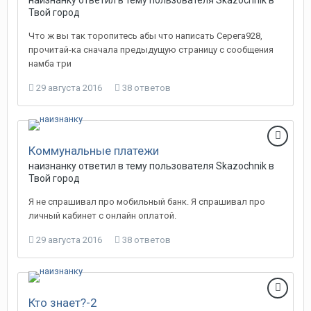
наизнанку
ответил в тему пользователя
Skazochnik
в
Твой город
Что ж вы так торопитесь абы что написать Серега928,
прочитай-ка сначала предыдущую страницу с сообщения
намба три
29 августа 2016
38 ответов
Коммунальные платежи
наизнанку
ответил в тему пользователя
Skazochnik
в
Твой город
Я не спрашивал про мобильный банк. Я спрашивал про
личный кабинет с онлайн оплатой.
29 августа 2016
38 ответов
Кто знает?-2