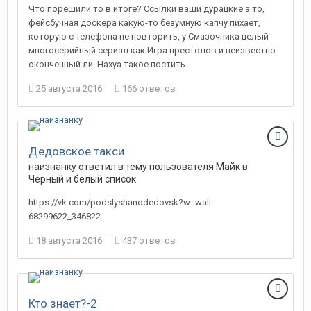
Что порешили то в итоге? Ссылки ваши дурацкие а то,
фейсбучная доскера какую-то безумную капчу пихает,
которую с телефона не повторить, у Смазочника целый
многосерийный сериал как Игра престолов и неизвестно
оконченный ли. Нахуа такое постить
25 августа 2016
166 ответов
Дедовское такси
наизнанку
ответил в тему пользователя
Майк
в
Черный и белый список
https://vk.com/podslyshanodedovsk?w=wall-
68299622_346822
18 августа 2016
437 ответов
Кто знает?-2