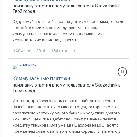
наизнанку
ответил в тему пользователя
Skazochnik
в
Твой город
Одну тему "кто знает" засрали детскими креслами, вторую
- воробьевыми и прочими дунаевами, теперь
коммунальные платежи засрем сертификатами на
чернила. Какие вы молоцы, ребята
30 августа 2016
38 ответов
Коммунальные платежи
наизнанку
ответил в тему пользователя
Skazochnik
в
Твой город
И кстати, про "всего лишь создать шаблон в интернет-
банке". Знаю достаточно много людей, которые имеют
зарплатную карточку одного банка и кредитную другого.
Кончились деньги на дебетовой райффайзена - лезут в
кредитку тинькова. Вот уже два шаблона надо... Так что
прежде чем советовать то что вам хорошо, учтите что у