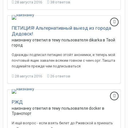
28 августа 2016
38 ответов
ПЕТИЦИЯ! Альтернативный выезд из города
Дедовск!
наизнанку
ответил в тему пользователя
dikarka
в
Твой
город
Однажды подписал петицию этойт анонимки, и теперь мой
почтовый ящик завален всяким говном с ченч.орг. Такшта
подумайте прежде чем подписываться
28 августа 2016
26 ответов
РЖД
наизнанку
ответил в тему пользователя
docker
в
Транспорт
И ещё вопрос - если взять билет до Ржевской а приехать