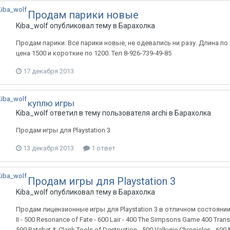
Продам парики новые
Kiba_wolf
опубликовал тему в
Барахолка
Продам парики. Все парики новые, не одевались ни разу. Длина по п
цена 1500 и короткие по 1200. Тел 8-926-739-49-85
17 декабря 2013
куплю игры
Kiba_wolf
ответил в тему пользователя
archi
в
Барахолка
Продам игры для Playstation 3
13 декабря 2013
1 ответ
Продам игры для Playstation 3
Kiba_wolf
опубликовал тему в
Барахолка
Продам лицензионные игры для Playstation 3 в отличном состоянии
II - 500 Resonance of Fate - 600 Lair - 400 The Simpsons Game 400 Trans
500 Ratchet & Clank Tools of Destruction - 500 Valkyrie Chronicles - 600 