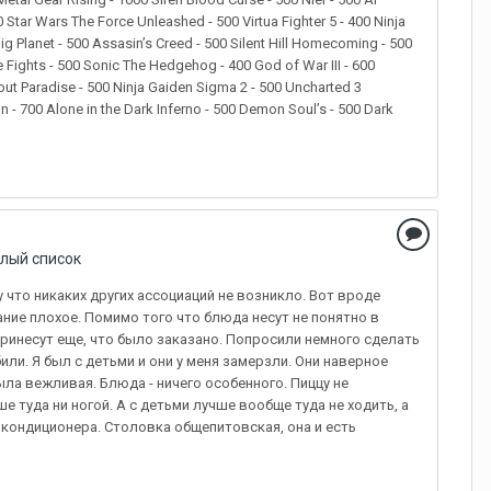
00 Star Wars The Force Unleashed - 500 Virtua Fighter 5 - 400 Ninja
ig Planet - 500 Assasin’s Creed - 500 Silent Hill Homecoming - 500
le Fights - 500 Sonic The Hedgehog - 400 God of War III - 600
out Paradise - 500 Ninja Gaiden Sigma 2 - 500 Uncharted 3
- 700 Alone in the Dark Inferno - 500 Demon Soul’s - 500 Dark
елый список
 что никаких других ассоциаций не возникло. Вот вроде
ание плохое. Помимо того что блюда несут не понятно в
 принесут еще, что было заказано. Попросили немного сделать
или. Я был с детьми и они у меня замерзли. Они наверное
ыла вежливая. Блюда - ничего особенного. Пиццу не
е туда ни ногой. А с детьми лучше вообще туда не ходить, а
 кондиционера. Столовка общепитовская, она и есть