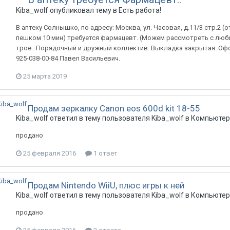
Kiba_wolf
опубликовал тему в
Есть работа!
В аптеку Солнышко, по адресу: Москва, ул. Часовая, д.11/3 стр.2 
пешком 10 мин) требуется фармацевт. (Можем рассмотреть с люб
трое.. Порядочный и дружный коллектив. Выкладка закрытая. Офор
925-038-00-84 Павел Васильевич.
25 марта 2019
Продам зеркалку Canon eos 600d kit 18-55
Kiba_wolf
ответил в тему пользователя
Kiba_wolf
в
Компьютер
продано
25 февраля 2016
1 ответ
Продам Nintendo WiiU, плюс игры к ней
Kiba_wolf
ответил в тему пользователя
Kiba_wolf
в
Компьютер
продано