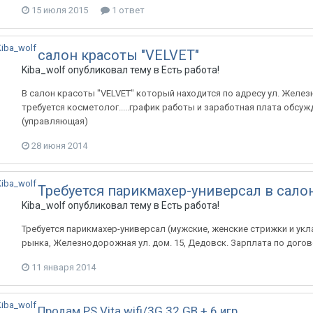
15 июля 2015
1 ответ
салон красоты "VELVET"
Kiba_wolf
опубликовал тему в
Есть работа!
В салон красоты "VELVET" который находится по адресу ул. Желе
требуется косметолог.....график работы и заработная плата обсужда
(управляющая)
28 июня 2014
Требуется парикмахер-универсал в салон
Kiba_wolf
опубликовал тему в
Есть работа!
Требуется парикмахер-универсал (мужские, женские стрижки и укла
рынка, Железнодорожная ул. дом. 15, Дедовск. Зарплата по догово
11 января 2014
Продам PS Vita wifi/3G 32 GB + 6 игр