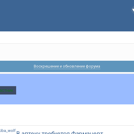
Воскрешение и обновление форума
астник
В аптеку требуется Фармацевт..