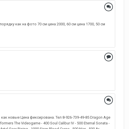
орядку как на фото 70 см цена 2000, 60 см цена 1700, 50 см
 как новые Цена фиксирована. Тел 8-926-739-49-85 Dragon Age
formers The Videogame - 400 Soul Calibur IV - 500 Eternal Sonata -
Metal Gear Rising - 1000 Siren Blood Curse - 500 Nier - 500 Ar