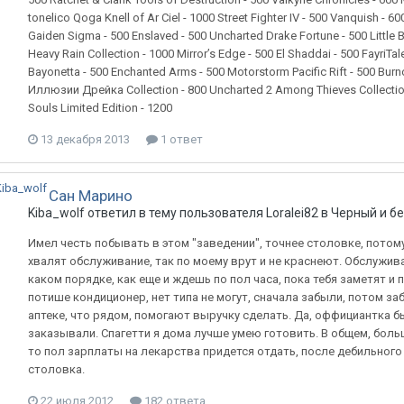
tonelico Qoga Knell of Ar Ciel - 1000 Street Fighter IV - 500 Vanquish - 6
Gaiden Sigma - 500 Enslaved - 500 Uncharted Drake Fortune - 500 Little B
Heavy Rain Collection - 1000 Mirror’s Edge - 500 El Shaddai - 500 FayriTa
Bayonetta - 500 Enchanted Arms - 500 Motorstorm Pacific Rift - 500 Burn
Иллюзии Дрейка Collection - 800 Uncharted 2 Among Thieves Collection 
Souls Limited Edition - 1200
13 декабря 2013
1 ответ
Сан Марино
Kiba_wolf
ответил в тему пользователя
Loralei82
в
Черный и б
Имел честь побывать в этом "заведении", точнее столовке, потому
хвалят обслуживание, так по моему врут и не краснеют. Обслужив
каком порядке, как еще и ждешь по пол часа, пока тебя заметят и
потише кондиционер, нет типа не могут, сначала забыли, потом заб
аптеке, что рядом, помогают выручку сделать. Да, оффициантка б
заказывали. Спагетти я дома лучше умею готовить. В общем, больш
то пол зарплаты на лекарства придется отдать, после дебильного
столовка.
22 июля 2012
182 ответа