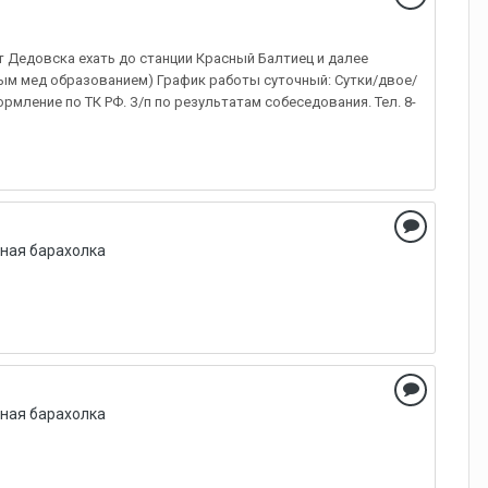
(от Дедовска ехать до станции Красный Балтиец и далее
ым мед образованием) График работы суточный: Сутки/двое/
мление по ТК РФ. З/п по результатам собеседования. Тел. 8-
ная барахолка
ная барахолка