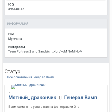
ICQ
395440147
ИНФОРМАЦИЯ
Пол
Мужчина
Интересы
Team Fortress 2 and Sandvich...<br />oM NoM NoM.
Статус
Все обновления Генерал Вамп
Мятный_дракончик
Генерал Вамп
Вапм-сама, я не узнаю вас на фотографии О_о