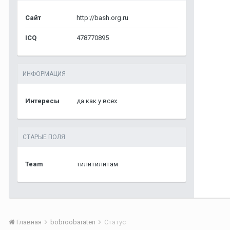
Сайт
http://bash.org.ru
ICQ
478770895
ИНФОРМАЦИЯ
Интересы
да как у всех
СТАРЫЕ ПОЛЯ
Team
тилитилитам
Главная
bobroobaraten
Статус