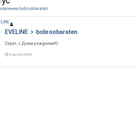
тус
новления bobroobaraten
EVELINE
bobroobaraten
Серег, с Днем рождения!!)
3 июля 2009