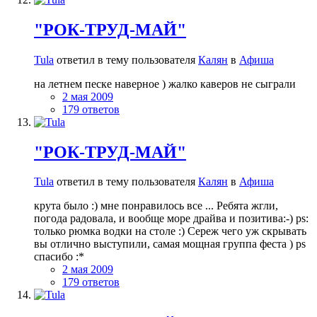
"РОК-ТРУД-МАЙ"
Tula
ответил в тему пользователя
Калян
в
Афиша
на летнем песке наверное ) жалко каверов не сыграли
2 мая 2009
179 ответов
"РОК-ТРУД-МАЙ"
Tula
ответил в тему пользователя
Калян
в
Афиша
крута было :) мне понравилось все ... Ребята жгли,
погода радовала, и вообще море драйва и позитива:-) рs:
только рюмка водки на столе :) Сереж чего уж скрывать
вы отлично выступили, самая мощная группа феста ) рs
спасибо :*
2 мая 2009
179 ответов