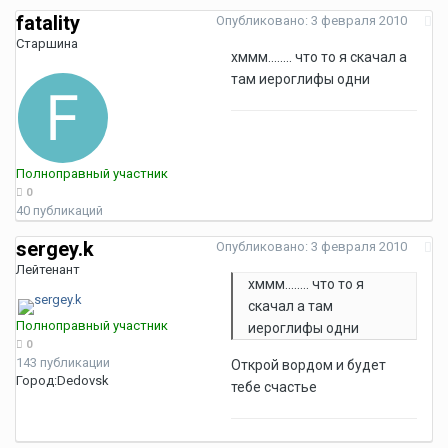
fatality
Опубликовано:
3 февраля 2010
Старшина
хммм........ что то я скачал а
там иероглифы одни
Полноправный участник
0
40 публикаций
sergey.k
Опубликовано:
3 февраля 2010
Лейтенант
хммм........ что то я
скачал а там
Полноправный участник
иероглифы одни
0
143 публикации
Открой вордом и будет
Город:
Dedovsk
тебе счастье