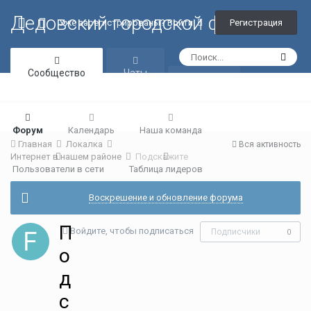
Дедовский городской форум
Регистрация
Уже зарегистрированы? Войти
Сообщество
Чаты
Галерея
Форум
Календарь
Наша команда
Главная
Локалка
Вся активность
Интернет в нашем районе
Подскажите
Пользователи в сети
Таблица лидеров
Воскрешение и обновление форума
П
Войдите, чтобы подписаться
Подписчики
0
о
д
с