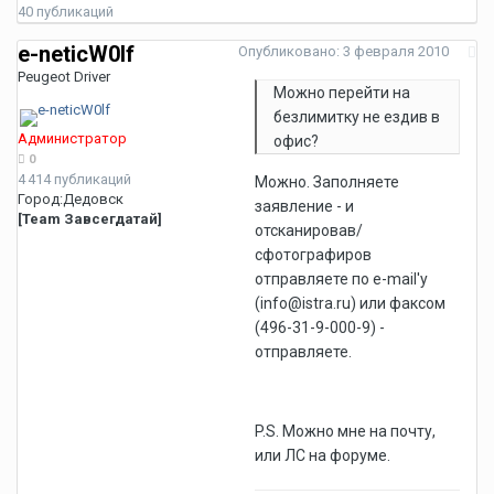
40 публикаций
e-neticW0lf
Опубликовано:
3 февраля 2010
Peugeot Driver
Можно перейти на
безлимитку не ездив в
Администратор
офис?
0
4 414 публикаций
Можно. Заполняете
Город:
Дедовск
заявление - и
[Team Завсегдатай]
отсканировав/
сфотографиров
отправляете по e-mail'у
(info@istra.ru) или факсом
(496-31-9-000-9) -
отправляете.
P.S. Можно мне на почту,
или ЛС на форуме.