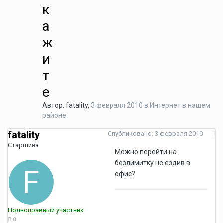
к
а
ж
и
т
е
Автор:
fatality
,
3 февраля 2010
в
Интернет в нашем
районе
fatality
Опубликовано:
3 февраля 2010
Старшина
Можно перейти на
безлимитку не ездив в
офис?
Полноправный участник
0