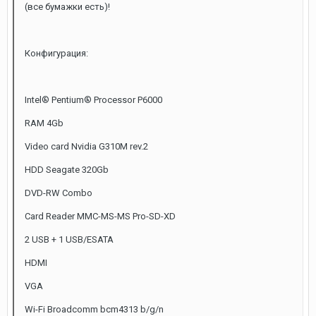
(все бумажки есть)!
Конфигурация:
Intel® Pentium® Processor P6000
RAM 4Gb
Video card Nvidia G310M rev.2
HDD Seagate 320Gb
DVD-RW Combo
Card Reader MMC-MS-MS Pro-SD-XD
2 USB + 1 USB/ESATA
HDMI
VGA
Wi-Fi Broadcomm bcm4313 b/g/n