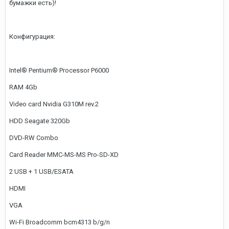
бумажки есть)!
Конфигурация:
Intel® Pentium® Processor P6000
RAM 4Gb
Video card Nvidia G310M rev.2
HDD Seagate 320Gb
DVD-RW Combo
Card Reader MMC-MS-MS Pro-SD-XD
2 USB + 1 USB/ESATA
HDMI
VGA
Wi-Fi Broadcomm bcm4313 b/g/n