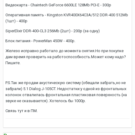
Видеокарта - Chaintech GeForce 6600LE 128Mb PCI-E - 300р
Оперативная память - Kingston KVR400X64C3A/512 DDR-400 512Mb
(1шт) - 400р
SiperElixir DDR-400-CL3 256Mb (2шт) - 200р (за одну)
Блок питания - PowerMan 450W - 400р.
Железо исправно работало до момента снятия.Но при покупке
дам время проверить на работоспособность.Может кому надо?
Пишите.
P.S.Так же продам акустическую систему (обещали забрать,но не
забрали) 5.1 Dialog J-105CT. Недостатки:у одной из фронтальных
колонок отвалилась фронтальная пластиковая поверхность (на
звуке не сказывается). Хотелось бы 1000р.
Связь тут и в ПМ.