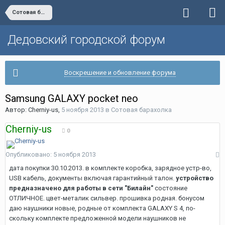
Сотовая барахолка
Дедовский городской форум
Воскрешение и обновление форума
Samsung GALAXY pocket neo
Автор:
Cherniy-us
,
5 ноября 2013
в
Сотовая барахолка
Cherniy-us
0
Опубликовано:
5 ноября 2013
дата покупки 30.10.2013. в комплекте коробка, зарядное устр-во,
USB кабель, документы включая гарантийный талон.
устройство
предназначено для работы в сети "Билайн"
состояние
ОТЛИЧНОЕ. цвет-металик сильвер. прошивка родная. бонусом
даю наушники новые, родные от комплекта GALAXY S 4, по-
скольку комплекте предложенной модели наушников не