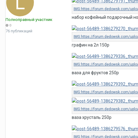
набор кофейный подарочный н
Полноправный участник
0
76 публикаций
графин на 2л 150р
ваза для фруктов 250р
ваза хрусталь 250р