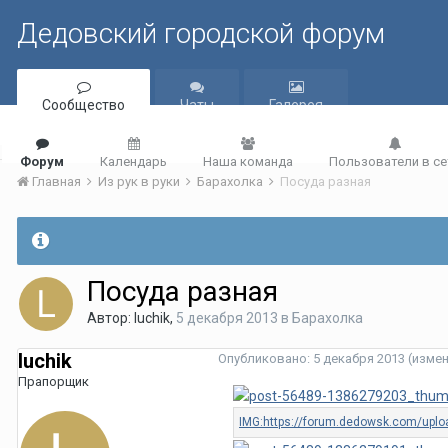
Дедовский городской форум
Сообщество
Чаты
Галерея
Форум
Календарь
Наша команда
Пользователи в се
Главная
Из рук в руки
Барахолка
Посуда разная
Посуда разная
Автор:
luchik
,
5 декабря 2013
в
Барахолка
luchik
Опубликовано:
5 декабря 2013
(изме
Прапорщик