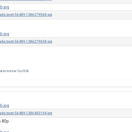
вателем luchik
ь 80р