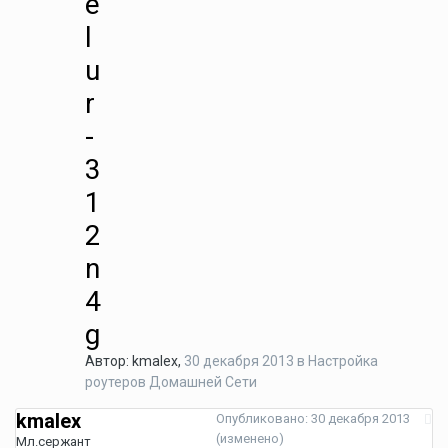
e
l
u
r
-
3
1
2
n
4
g
Автор:
kmalex
,
30 декабря 2013
в
Настройка
роутеров Домашней Сети
kmalex
Опубликовано:
30 декабря 2013
(изменено)
Мл.сержант