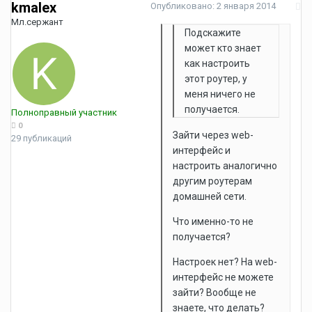
kmalex
Опубликовано:
2 января 2014
Мл.сержант
Подскажите
может кто знает
как настроить
этот роутер, у
меня ничего не
получается.
Полноправный участник
0
Зайти через web-
29 публикаций
интерфейс и
настроить аналогично
другим роутерам
домашней сети.
Что именно-то не
получается?
Настроек нет? На web-
интерфейс не можете
зайти? Вообще не
знаете, что делать?