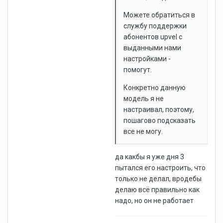
Можете обратиться в
службу поддержки
абонентов upvel с
выданными нами
настройками -
помогут.
Конкретно данную
модель я не
настраивал, поэтому,
пошагово подсказать
все не могу.
да какбы я уже дня 3
пытался его настроить, что
только не делал, вродебы
делаю всё правильно как
надо, но он не работает