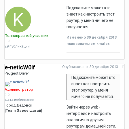
Подскажите может кто
знает как настроить этот
роутер, у меня ничего не
получается.
Полноправный участник
Изменено
30 декабря 2013
0
пользователем kmalex
29 публикаций
e-neticW0lf
Опубликовано:
30 декабря 2013
Peugeot Driver
Подскажите может кто
знает как настроить
Администратор
этот роутер, у меня
0
ничего не получается.
4 414 публикаций
Город:
Дедовск
Зайти через web-
[Team Завсегдатай]
интерфейс и настроить
аналогично другим
роутерам домашней сети.