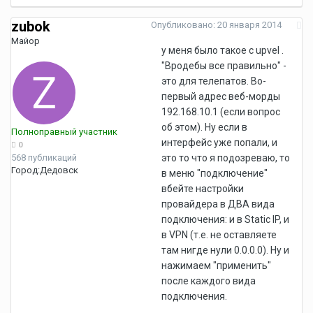
zubok
Опубликовано:
20 января 2014
Майор
у меня было такое с upvel .
"Вродебы все правильно" -
это для телепатов. Во-
первый адрес веб-морды
192.168.10.1 (если вопрос
об этом). Ну если в
Полноправный участник
интерфейс уже попали, и
0
568 публикаций
это то что я подозреваю, то
Город:
Дедовск
в меню "подключение"
вбейте настройки
провайдера в ДВА вида
подключения: и в Static IP, и
в VPN (т.е. не оставляете
там нигде нули 0.0.0.0). Ну и
нажимаем "применить"
после каждого вида
подключения.