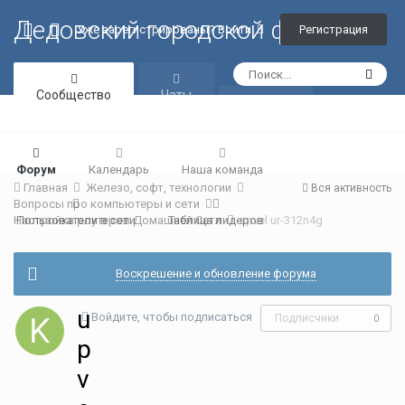
Дедовский городской форум
Регистрация
Уже зарегистрированы? Войти
Сообщество
Чаты
Галерея
Форум
Календарь
Наша команда
Главная
Железо, софт, технологии
Вся активность
Вопросы про компьютеры и сети
Настройка роутеров Домашней Сети
Пользователи в сети
Таблица лидеров
upvel ur-312n4g
Воскрешение и обновление форума
u
Войдите, чтобы подписаться
Подписчики
0
p
v