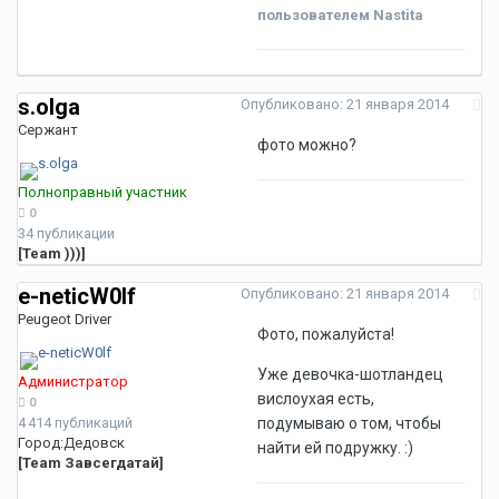
пользователем Nastita
s.olga
Опубликовано:
21 января 2014
Сержант
фото можно?
Полноправный участник
0
34 публикации
[Team )))]
e-neticW0lf
Опубликовано:
21 января 2014
Peugeot Driver
Фото, пожалуйста!
Уже девочка-шотландец
Администратор
вислоухая есть,
0
4 414 публикаций
подумываю о том, чтобы
Город:
Дедовск
найти ей подружку. :)
[Team Завсегдатай]