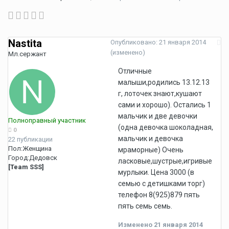
Nastita
Опубликовано:
21 января 2014
(изменено)
Мл.сержант
Отличные
малыши,родились 13.12.13
г, лоточек знают,кушают
сами и хорошо). Остались 1
мальчик и две девочки
Полноправный участник
(одна девочка шоколадная,
0
мальчик и девочка
22 публикации
Пол:
Женщина
мраморные) Очень
Город:
Дедовск
ласковые,шустрые,игривые
[Team SSS]
мурлыки. Цена 3000 (в
семью с детишками торг)
телефон 8(925)879 пять
пять семь семь.
Изменено
21 января 2014