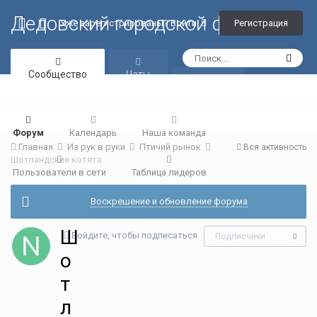
Дедовский городской форум
Регистрация
Уже зарегистрированы? Войти
Сообщество
Чаты
Галерея
Форум
Календарь
Наша команда
Главная
Из рук в руки
Птичий рынок
Вся активность
Шотландские котята
Пользователи в сети
Таблица лидеров
Воскрешение и обновление форума
Ш
Войдите, чтобы подписаться
Подписчики
0
о
т
л