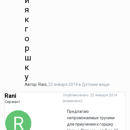
и
я
к
г
о
р
ш
к
у
Автор:
Rani
,
22 января 2014
в
Детские вещи
Rani
Опубликовано:
22 января 2014
(изменено)
Сержант
Предлагаю
непромокаемые трусики
для приучения к горшку.