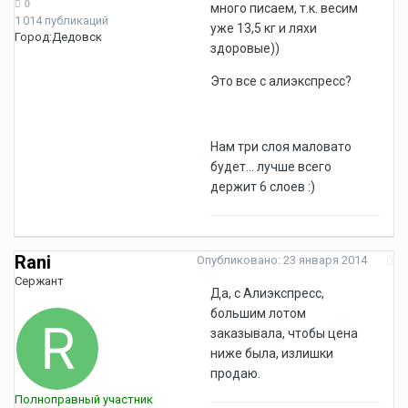
0
много писаем, т.к. весим
1 014 публикаций
уже 13,5 кг и ляхи
Город:
Дедовск
здоровые))
Это все с алиэкспресс?
Нам три слоя маловато
будет... лучше всего
держит 6 слоев :)
Rani
Опубликовано:
23 января 2014
Сержант
Да, с Алиэкспресс,
большим лотом
заказывала, чтобы цена
ниже была, излишки
продаю.
Полноправный участник