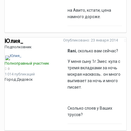
на Авито, кстати, цена
намного дороже.
Юлия_
Опубликовано:
23 января 2014
Подполковник
Rani
, сколько вам сейчас?
У меня сыну 1г.3мес. кула с
Полноправный участник
тремя вкладками за ночь
0
1 014 публикаций
мокрая насквозь.. он много
Город:
Дедовск
выпивает за ночь и много
писает.
Сколько слоев у Ваших
трусов?