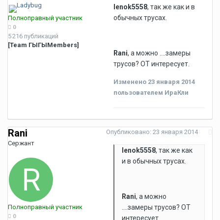
lenok5558
, так же как и в
обычных трусах.
Полноправный участник
0
5 216 публикаций
[Team ГЫГЫMembers]
Rani
, а можно ....замеры
трусов? ОТ интересует.
Изменено
23 января 2014
пользователем ИраКли
Rani
Опубликовано:
23 января 2014
Сержант
lenok5558
, так же как
и в обычных трусах.
Rani
, а можно
Полноправный участник
....замеры трусов? ОТ
0
интересует.