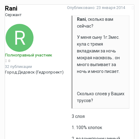
Rani
Опубликовано:
23 января 2014
Сержант
Rani
, сколько вам
сейчас?
У меня сыну 1г.3мес.
кула с тремя
вкладками за ночь
Полноправный участник
мокрая насквозь.. он
0
много выпивает за
32 публикации
ночь и много писает.
Город:
Дедовск (Гидропроект)
Сколько слоев у Ваших
трусов?
3 слоя
1. 100% хлопок
2. водонепроницаемый