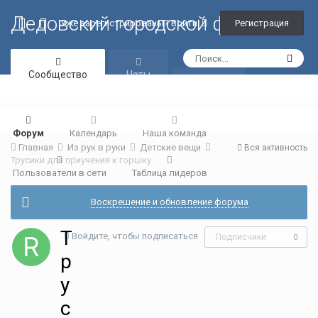
Дедовский городской форум
Регистрация
Уже зарегистрированы? Войти
Сообщество
Чаты
Галерея
Форум
Календарь
Наша команда
Главная
Из рук в руки
Детские вещи
Вся активность
Трусики для приучения к горшку
Пользователи в сети
Таблица лидеров
Воскрешение и обновление форума
Т
Войдите, чтобы подписаться
Подписчики
0
р
у
с