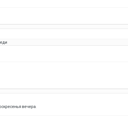
реди
оскресенья вечера.