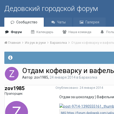
Дедовский городской форум
Сообщество
Чаты
Галерея
Форум
Календарь
Наша команда
Поль
Главная
Из рук в руки
Барахолка
Отдам кофеварку и вафел
Отдам кофеварку и вафел
Автор:
zov1985
,
24 января 2014
в
Барахолка
zov1985
Опубликовано:
24 января 2014
Прапорщик
Отдам за шоколадку:) Вафельниц