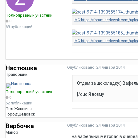
Полноправный участник
0
69 публикаций
Настюшка
Опубликовано:
24 января 2014
Прапорщик
Отдам за шоколадку:) Вафель
Полноправный участник
[/quo Я возму
0
52 публикации
Пол:
Женщина
Город:
Дедовск
Вербочка
Опубликовано:
24 января 2014
Майор
на вафельницу вторая в очере