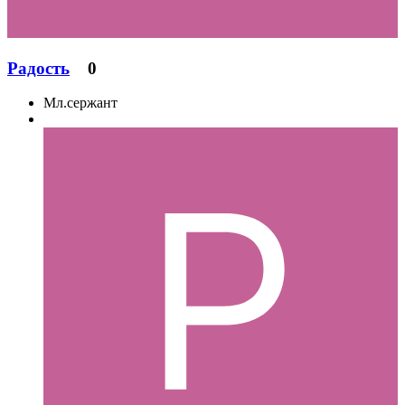
Радость
0
Мл.сержант