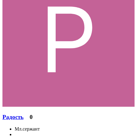
Радость
0
Мл.сержант