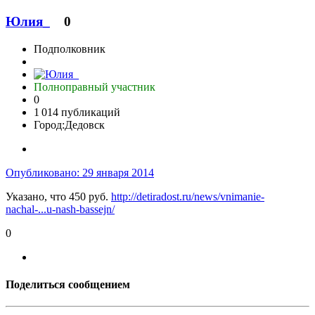
Юлия_
0
Подполковник
Полноправный участник
0
1 014 публикаций
Город:
Дедовск
Опубликовано:
29 января 2014
Указано, что 450 руб.
http://detiradost.ru/news/vnimanie-
nachal-...u-nash-bassejn/
0
Поделиться сообщением