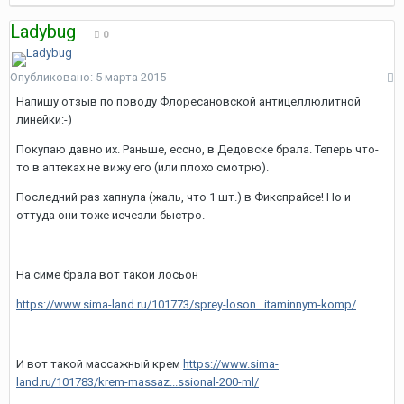
Ladybug
0
Опубликовано:
5 марта 2015
Напишу отзыв по поводу Флоресановской антицеллюлитной
линейки:-)
Покупаю давно их. Раньше, ессно, в Дедовске брала. Теперь что-
то в аптеках не вижу его (или плохо смотрю).
Последний раз хапнула (жаль, что 1 шт.) в Фикспрайсе! Но и
оттуда они тоже исчезли быстро.
На симе брала вот такой лосьон
https://www.sima-land.ru/101773/sprey-loson...itaminnym-komp/
И вот такой массажный крем
https://www.sima-
land.ru/101783/krem-massaz...ssional-200-ml/