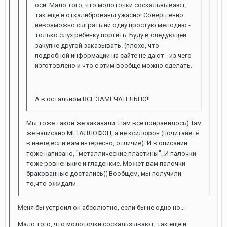
оси. Мало того, что молоточки соскальзывают,
так ещё и откалиброваны ужасно! Совершенно
невозможно сыграть ни одну простую мелодию -
только слух ребёнку портить. Буду в следующей
закупке другой заказывать. (плохо, что
подробной информации на сайте не дают - из чего
изготовлено и что с этим вообще можно сделать.
А в остальном ВСЁ ЗАМЕЧАТЕЛЬНО!!
Мы тоже такой же заказали. Нам всё понравилось) Там
же написано МЕТАЛЛОФОН, а не ксилофон (почитайете
в инете,если вам интересно, отличие). И в описании
тоже написано, "металлические пластины". И палочки
тоже ровненькие и гладенкие. Может вам палочки
бракованные достались(( Вообщем, мы получили
то,что ожидали.
Меня бы устроил он абсолютно, если бы не одно но...
Мало того, что молоточки соскальзывают, так ещё и