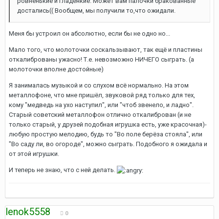
ровненькие и гладенкие. Может вам палочки бракованные
достались(( Вообщем, мы получили то,что ожидали.
Меня бы устроил он абсолютно, если бы не одно но...
Мало того, что молоточки соскальзывают, так ещё и пластины
откалиброваны ужасно! Т.е. невозможно НИЧЕГО сыграть. (а
молоточки вполне достойные)
Я занималась музыкой и со слухом всё нормально. На этом
металлофоне, что мне пришёл, звуковой ряд только для тех,
кому "медведь на ухо наступил", или "чтоб звенело, и ладно".
Старый советский металлофон отлично откалиброван (и не
только старый, у друзей подобная игрушка есть, уже красочная)-
любую простую мелодию, будь то "Во поле берёза стояла", или
"Во саду ли, во огороде", можно сыграть. Подобного я ожидала и
от этой игрушки.
И теперь не знаю, что с ней делать.
lenok5558
0