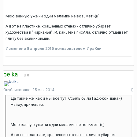
Мою ванную уже ни одни меламин не возьмет:-(((
А вот на пластике, крашенных стенах - отлично убирает
художества и "чирканья". И, как Лена писАла, отлично отмывает
плиту без всяких химий.
Изменено
8 апреля 2015
пользователем ИраКли
belka
0
Опубликовано:
25 мая 2014
Да такие же, как и мы все тут. Ссыль была Гадюкой дана:-)
Найду, прилеплю.
Мою ванную уже ни одни меламин не возьмет:-(((
А вот на пластике, крашенных стенах - отлично убирает