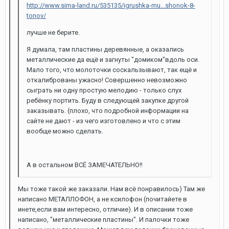
http://www.sima-land.ru/535135/igrushka-mu...shonok-8-
tonov/
лучше не берите.
Я думала, там пластины деревянные, а оказались
металлические да ещё и загнуты "домиком"вдоль оси.
Мало того, что молоточки соскальзывают, так ещё и
откалиброваны ужасно! Совершенно невозможно
сыграть ни одну простую мелодию - только слух
ребёнку портить. Буду в следующей закупке другой
заказывать. (плохо, что подробной информации на
сайте не дают - из чего изготовлено и что с этим
вообще можно сделать.
А в остальном ВСЁ ЗАМЕЧАТЕЛЬНО!!
Мы тоже такой же заказали. Нам всё понравилось) Там же
написано МЕТАЛЛОФОН, а не ксилофон (почитайете в
инете,если вам интересно, отличие). И в описании тоже
написано, "металлические пластины". И палочки тоже