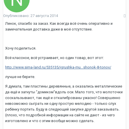
Опубликовано:
27 августа 2014
Ленок, спасибо за заказ. Как всегда всё очень оперативно и
замечательная доставка даже в моё отсутствие.
Хочу поделиться.
Всё классное, всё устраивает, но один товар, вот этот:
http://www.sima-land.ru/535135/igrushka-mu...shonok-8-tonov/
лучше не берите.
Я думала, там пластины деревянные, а оказались металлические
да ещё и загнуты "домиком"вдоль оси. Мало того, что молоточки
соскальзывают, так ещё и откалиброваны ужасно! Совершенно
невозможно сыграть ни одну простую мелодию - только слух
ребёнку портить. Буду в следующей закупке другой заказывать.
(плохо, что подробной информации на сайте не дают - из чего
изготовлено и что с этим вообще можно сделать.