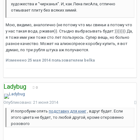
художества и "чирканья". И, как Лена писАла, отлично
отмывает плиту без всяких химий.
Мою, видимо, аналогично (не потому что мы свиньи а потому что
у нас такая вода, ржавая)). Стыдно выбрасывать будет:))))))) Да,
я тоже ими уже тоже сто лет пользуюсь. Супер вещь, но больно
разное качество. Может на алиэкспресе коробку купить, я вот
думаю, по три рубля штука аж получаются.
Изменено
25 мая 2014
пользователем belka
Ladybug
0
Опубликовано:
21 июня 2014
И попробуем опять
подставку для книг
, вдруг будет. Если
этого цвета не будет, то любой другой, кроме откровенно
розового