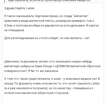
еще заказала, если на второй набор компания найдется.
Здравствуйте, Larien.
Я такое заказывала. Картинки яркие, но сзади "магнитик"
приклеен в виде магнитной ленты, размером примерно 1см х
0,5см, и поэтому вообще не держится на холодильнике. И картон
не глянцевый.
Для раскладывания на столе сойдёт, но как магниты - нет.
Девчонки, подскажите, может кто заказывал какую-нибудь
магнитную азбуку на Сима-Лэнде с ЦЕЛИКОМ магнитной обратной
поверхностью? Я бы то же заказала.
О том что такая существовала, я знаю - у знакомых видела лет 8
назад. По формату очень похоже на то, что хочет заказать Larien
(а я уже заказала и получила), но по качеству - глянцевые и с
полностью магнитной оборотной стороной.