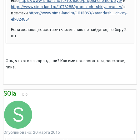
Еще
https://www.sima-land.ru/1076305/propisi-cherno-belye/
и
https://www.sima-land.ru/1076285/propisi-ch...shklyarova-t-v/
и
все-таки
https://www.sima-land.ru/1013863/karandashi...chkoy-
ek-32485/
Если желающих составить компанию не найдется, то беру 2
шт.
Оль, что это за карандаши? Как ими пользоваться, расскажи,
плиз.
SOla
0
Опубликовано:
20 марта 2015