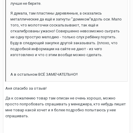
лучше не берите.
Я думала, там пластины деревянные, а оказались
металлические да ещё и загнуты "домиком"вдоль оси. Мало
того, что молоточки соскальзывают, так ещё и
откалиброваны ужасно! Совершенно невозможно сыграть
ни одну простую мелодию - только слух ребёнку портить.
Буду в следующей закупке другой заказывать. (плохо, что
подробной информации на сайте не дают - из чего
изготовлено и что с этим вообще можно сделать.
А в остальном ВСЁ ЗАМЕЧАТЕЛЬНО!!
Аня спасибо за отзыв!
Да к сожалению товар там описан не очень хорошо, можно
просто попробовать спрашивать у менеджера, кто нибудь пишет
мне товар какой хочет и я более подробно попытаюсь у нее
спрашивать.