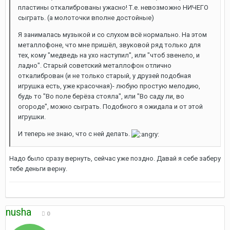
пластины откалиброваны ужасно! Т.е. невозможно НИЧЕГО
сыграть. (а молоточки вполне достойные)
Я занималась музыкой и со слухом всё нормально. На этом
металлофоне, что мне пришёл, звуковой ряд только для
тех, кому "медведь на ухо наступил", или "чтоб звенело, и
ладно". Старый советский металлофон отлично
откалиброван (и не только старый, у друзей подобная
игрушка есть, уже красочная)- любую простую мелодию,
будь то "Во поле берёза стояла", или "Во саду ли, во
огороде", можно сыграть. Подобного я ожидала и от этой
игрушки.
И теперь не знаю, что с ней делать.
Надо было сразу вернуть, сейчас уже поздно. Давай я себе заберу
тебе деньги верну.
nusha
0