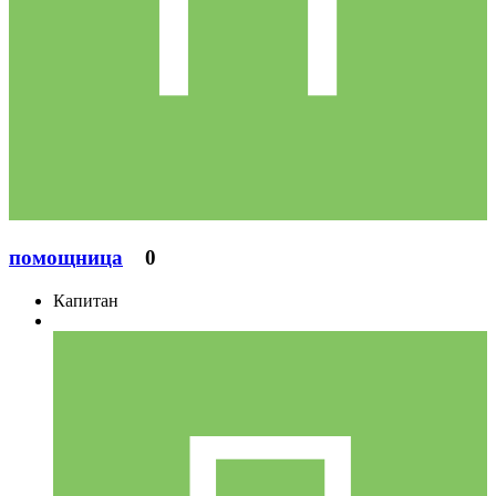
помощница
0
Капитан