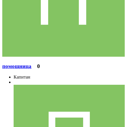
помощница
0
Капитан