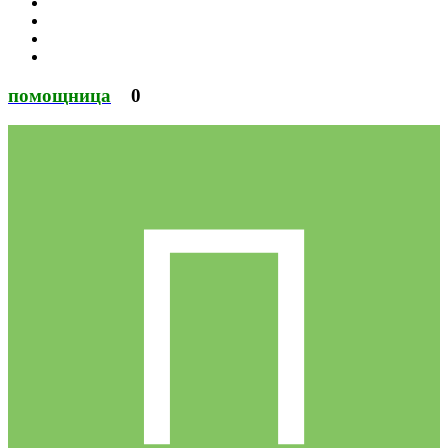
помощница
0