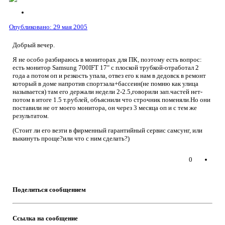
Опубликовано:
29 мая 2005
Добрый вечер.
Я не особо разбираюсь в мониторах для ПК, поэтому есть вопрос:
есть монитор Samsung 700IFT 17" с плоской трубкой-отработал 2
года а потом оп и резкость упала, отвез его к нам в дедовск в ремонт
который в доме напротив спортзала+бассеин(не помню как улица
называется) там его держали недели 2-2.5,говорили зап.частей нет-
потом в итоге 1.5 т.рублей, объяснили что строчник поменяли.Но они
поставили не от моего монитора, он через 3 месяца оп и с тем же
результатом.
(Стоит ли его везти в фирменный гарантийный сервис самсунг, или
выкинуть проще?или что с ним сделать?)
0
Поделиться сообщением
Ссылка на сообщение