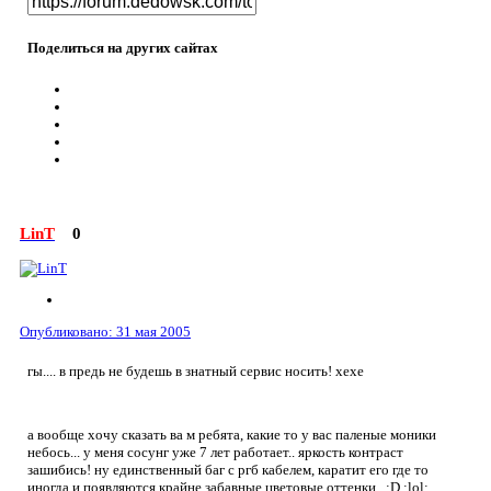
Поделиться на других сайтах
LinT
0
Опубликовано:
31 мая 2005
гы.... в предь не будешь в знатный сервис носить! хехе
а вообще хочу сказать ва м ребята, какие то у вас паленые моники
небось... у меня сосунг уже 7 лет работает.. яркость контраст
зашибись! ну единственный баг с ргб кабелем, каратит его где то
иногда и появляются крайне забавные цветовые оттенки.. :D :lol: