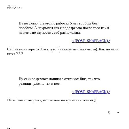
Да ну . . .
Ну не скажи viewsonic работал 5 лет вообще без
проблем. А накрылся как я подозреваю после того как я
на нем , по глупости , саб расположил.
<{POST_SNAPBACK}>
Саб на мониторе :o Это круто! (на полу не было места). Как звучали
низы ? ? ?
Ну сейчас делают моники с откликом 8ms, так что
разницы уже почти и нет.
<{POST_SNAPBACK}>
Не забывай говорить, что только по времени отклика ;)
0