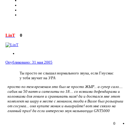
LinT
0
Опубликовано:
31 мая 2005
Ты просто не слышал нормального звука, если Гнусмас
у тебя звучит на
УРА
просто по тем временам это был не просто ЖЫР... а супер сало....
сабик на 50 ватт и сателиты по 18.... со всякими дефендарами и
колонками для гениев и сравнивать низя! да и достался мне этот
комплект на шару в месте с моником, тогда в Валге был розыгрыш
от сосунга... омл купите моник и выиграйте! вот мне связло на
главный приз! да если интересно звук называецца GNT5000
0