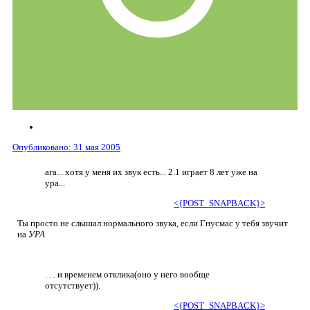
Опубликовано:
31 мая 2005
ага... хотя у меня их звук есть... 2.1 играет 8 лет уже на
ура...
<{POST_SNAPBACK}>
Ты просто не слышал нормального звука, если Гнусмас у тебя звучит
на
УРА
. . . и временем отклика(оно у него вообще
отсутствует)).
<{POST_SNAPBACK}>