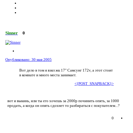
Sinner
0
Опубликовано:
30 мая 2005
Вот дело в том я взял жк 17" Самсунг 172v, а этот стоит
в комнате и много места занимает.
<{POST_SNAPBACK}>
вот и выкинь, или ты его хочешь за 2000р починить опять, за 1000
продать, а когда он опять сдохнет то разбираться с покупателем...?
0