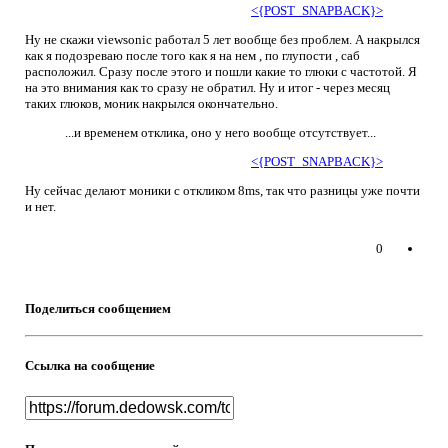
<{POST_SNAPBACK}>
Ну не скажи viewsonic работал 5 лет вообще без проблем. А накрылся
как я подозреваю после того как я на нем , по глупости , саб
расположил. Сразу после этого и пошли какие то глюки с частотой. Я
на это внимания как то сразу не обратил. Ну и итог - через месяц
таких глюков, моник накрылся окончательно.
...и временем отклика, оно у него вообще отсутствует...
<{POST_SNAPBACK}>
Ну сейчас делают моники с откликом 8ms, так что разницы уже почти
и нет.
0
Поделиться сообщением
Ссылка на сообщение