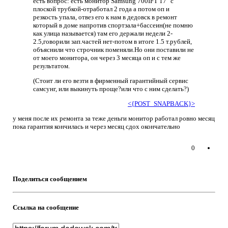
есть вопрос: есть монитор Samsung 700IFT 17" с
плоской трубкой-отработал 2 года а потом оп и
резкость упала, отвез его к нам в дедовск в ремонт
который в доме напротив спортзала+бассеин(не помню
как улица называется) там его держали недели 2-
2.5,говорили зап.частей нет-потом в итоге 1.5 т.рублей,
объяснили что строчник поменяли.Но они поставили не
от моего монитора, он через 3 месяца оп и с тем же
результатом.
(Стоит ли его везти в фирменный гарантийный сервис
самсунг, или выкинуть проще?или что с ним сделать?)
<{POST_SNAPBACK}>
у меня после их ремонта за теже деньги монитор работал ровно месяц
пока гарантия кончилась и через месяц сдох окончательно
0
Поделиться сообщением
Ссылка на сообщение