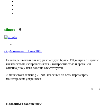
stinger
0
Опубликовано:
31 мая 2005
Если берешь комп для игр рекомендую брать ЭЛТ,в играх он лучше
как качеством изображения,так и контрастностью и временем
отклика(оно у него вообще отсутствует)).
У меня стоит samsung 797df - классный по всем параметрам
монитор,всем устраивает
0
Поделиться сообщением