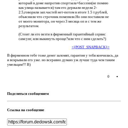
который в доме напротив спортзала+бассеин(не помню
как улица называется) там его держали недели 2-
2.5,говорили зап.частей нет-потом в итоге 1.5 т.рублей,
объяснили что строчник поменяли.Но они поставили не
от моего монитора, он через 3 месяца оп и с тем же
результатом.
(Стоит ли его везти в фирменный гарантийный сервис
самсунг, или выкинуть проще?или что с ним сделать?)
<{POST_SNAPBACK}>
В фирменном тебе тоже денег заломят, гарантия у тебя кончилась, да
и вскрывали его уже. но всеравно думаю уж лучше туда чем таким
умельцам!!! B)
0
Поделиться сообщением
Ссылка на сообщение