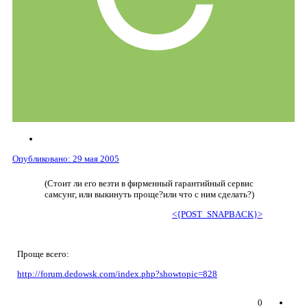
Опубликовано:
29 мая 2005
(Стоит ли его везти в фирменный гарантийный сервис
самсунг, или выкинуть проще?или что с ним сделать?)
<{POST_SNAPBACK}>
Проще всего:
http://forum.dedowsk.com/index.php?showtopic=828
0