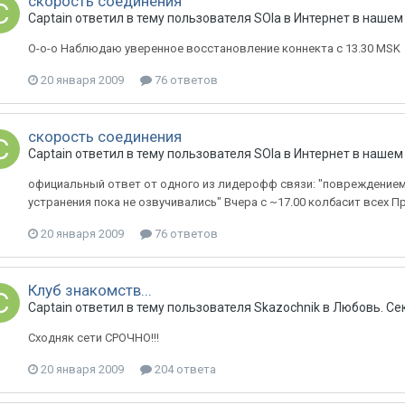
скорость соединения
Captain
ответил в тему пользователя
SOla
в
Интернет в нашем
О-о-o Наблюдаю уверенное восстановление коннекта с 13.30 MSK
20 января 2009
76 ответов
скорость соединения
Captain
ответил в тему пользователя
SOla
в
Интернет в нашем
официальный ответ от одного из лидерофф связи: "повреждением
устранения пока не озвучивались" Вчера с ~17.00 колбасит всех Пр
20 января 2009
76 ответов
Клуб знакомств...
Captain
ответил в тему пользователя
Skazochnik
в
Любовь. Се
Сходняк сети СРОЧНО!!!
20 января 2009
204 ответа