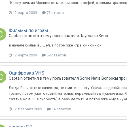
"Кажну ночь из Москвы он мне приносит трофей, скальпы вражеских 
12 марта 2009
73 ответа
Фильмы по играм...
Captain
ответил в тему пользователя
Rayman
в
Кино
в начале фильм вышел, а потом уже игра. ой - ой - ой
12 марта 2009
69 ответов
Оцифровка VHS
Captain
ответил в тему пользователя
Some Net
в
Вопросы про 
Люди! Если хотите качества, не жмите на лету. Сначала сделайте за
только потом уже готовый материал пережимайте в нужное вам. Я 
сжатие, но выше скорость) в режиме YV12. А потом уже жму в нужный
12 февраля 2009
14 ответов
вопрос С#