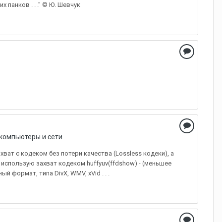
панков . . ." © Ю. Шевчук
компьютеры и сети
хват с кодеком без потери качества (Lossless кодеки), а
использую захват кодеком huffyuv(ffdshow) - (меньшее
 формат, типа DivX, WMV, xVid . . .