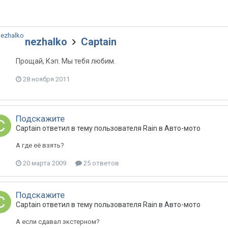
nezhalko
Captain
Прощай, Кэп. Мы тебя любим.
28 ноября 2011
Подскажите
Captain
ответил в тему пользователя
Rain
в
Авто-мото
А где её взять?
20 марта 2009
25 ответов
Подскажите
Captain
ответил в тему пользователя
Rain
в
Авто-мото
А если сдавал экстерном?