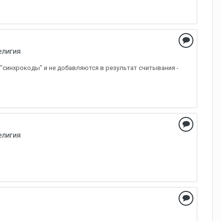
елигия
у "синхрокоды" и не добавляются в результат считывания -
елигия