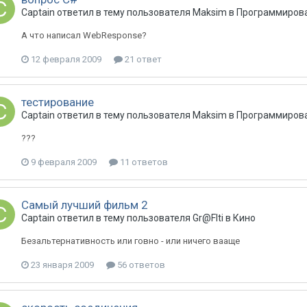
Captain
ответил в тему пользователя
Maksim
в
Программирова
А что написал WebResponse?
12 февраля 2009
21 ответ
тестирование
Captain
ответил в тему пользователя
Maksim
в
Программирова
???
9 февраля 2009
11 ответов
Самый лучший фильм 2
Captain
ответил в тему пользователя
Gr@FIti
в
Кино
Безальтернативность или говно - или ничего вааще
23 января 2009
56 ответов